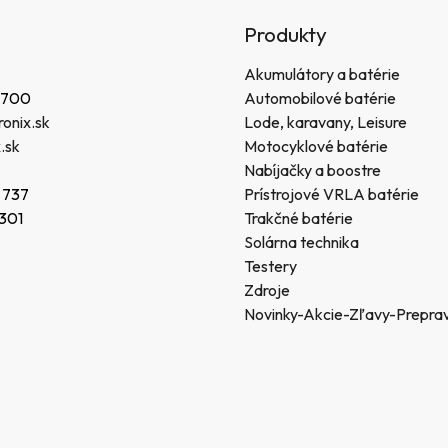
Produkty
Akumulátory a batérie
 700
Automobilové batérie
onix.sk
Lode, karavany, Leisure
.sk
Motocyklové batérie
Nabíjačky a boostre
 737
Prístrojové VRLA batérie
 301
Trakčné batérie
Solárna technika
Testery
Zdroje
Novinky-Akcie-Zľavy-Prepra