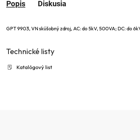
Popis
Diskusia
GPT 9903, VN skúšobný zdroj, AC: do 5kV, 500VA; DC: do 
Technické listy
Katalógový list
Z