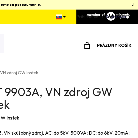
kujeme za porozumenie.
Prihlásenie
Registrácia
PRÁZDNY KOŠÍK
NÁKUPNÝ
KOŠÍK
VN zdroj GW Instek
 9903A, VN zdroj GW
ek
W Instek
 VN skúšobný zdroj, AC: do 5kV, 500VA; DC: do 6kV, 20mA;