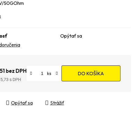
1kV/50GOhm
s
osť
Opýtať sa
doručenia
151 bez DPH
DO KOŠÍKA
75,73
tková cena:
Opýtať sa
Strážiť