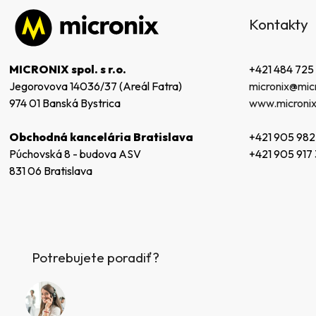
á
Kontakty
p
ä
t
+421 484 725
MICRONIX spol. s r.o.
i
micronix@micr
Jegorovova 14036/37 (Areál Fatra)
e
www.micronix
974 01 Banská Bystrica
+421 905 982
Obchodná kancelária Bratislava
+421 905 917
Púchovská 8 - budova ASV
831 06 Bratislava
Potrebujete poradiť?