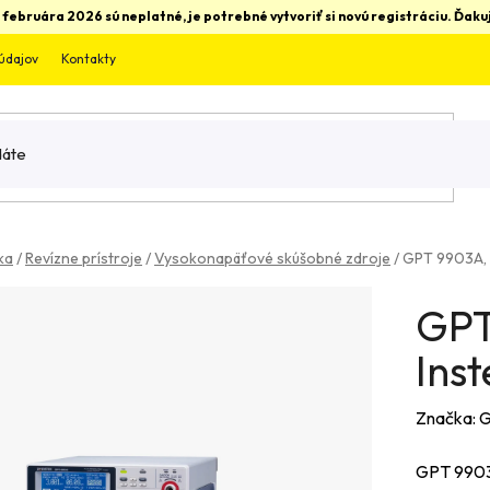
 februára 2026 sú neplatné, je potrebné vytvoriť si novú registráciu. Ďa
údajov
Kontakty
ka
/
Revízne prístroje
/
Vysokonapäťové skúšobné zdroje
/
GPT 9903A, 
GPT
Inst
Značka:
G
GPT 9903,