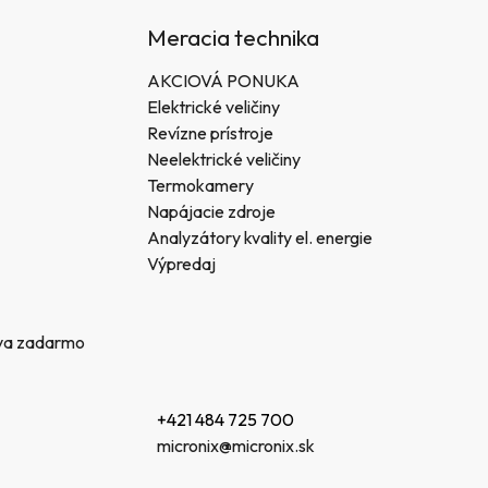
Meracia technika
AKCIOVÁ PONUKA
Elektrické veličiny
Revízne prístroje
Neelektrické veličiny
Termokamery
Napájacie zdroje
Analyzátory kvality el. energie
Výpredaj
va zadarmo
+421 484 725 700
micronix@micronix.sk