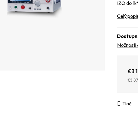
IZO do 
Celý popi
Dostupn
Možnosti 
€3 
€3 8
Jedno
Tlač