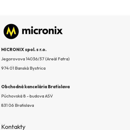
Zápätie
MICRONIX spol. s r.o.
Jegorovova 14036/37 (Areál Fatra)
974 01 Banská Bystrica
Obchodná kancelária Bratislava
Púchovská 8 - budova ASV
831 06 Bratislava
Kontakty