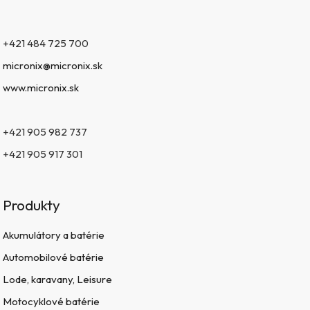
+421 484 725 700
micronix@micronix.sk
www.micronix.sk
+421 905 982 737
+421 905 917 301
Produkty
Akumulátory a batérie
Automobilové batérie
Lode, karavany, Leisure
Motocyklové batérie