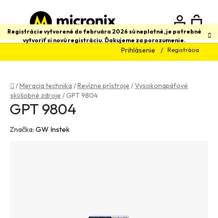
Prejsť
na
obsah
N
Hľadať
Registrácie vytvorené do februára 2026 sú neplatné, je potrebné
vytvoriť si novú registráciu. Ďakujeme za porozumenie.
Prihlásenie
Registrácia
K
Domov
/
Meracia technika
/
Revízne prístroje
/
Vysokonapäťové
skúšobné zdroje
/
GPT 9804
GPT 9804
Značka:
GW Instek