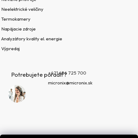
Neelektrické veličiny
Termokamery
Napájacie zdroje
Analyzátory kvality el. energie
Výpredaj
+421 484 725 700
Potrebujete poradiť?
micronix@micronix.sk