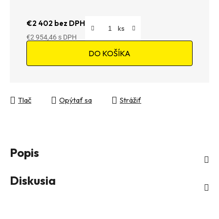
€2 402 bez DPH
€2 954,46
Jednotková cena:
DO KOŠÍKA
Tlač
Opýtať sa
Strážiť
Popis
Diskusia