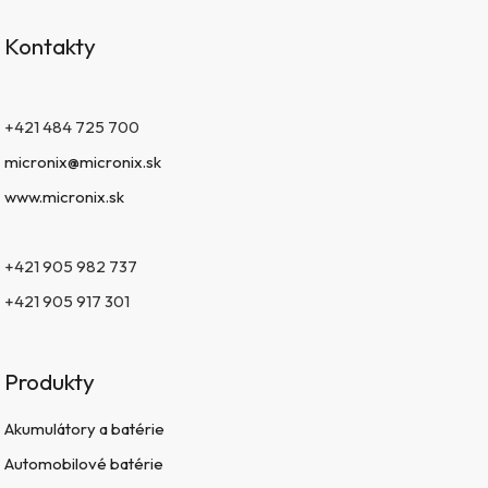
Kontakty
+421 484 725 700
micronix@micronix.sk
www.micronix.sk
+421 905 982 737
+421 905 917 301
Produkty
Akumulátory a batérie
Automobilové batérie