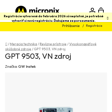
Prejsť
na
obsah
N
Hľadať
Registrácie vytvorené do februára 2026 sú neplatné, je potrebné
vytvoriť si novú registráciu. Ďakujeme za porozumenie.
Prihlásenie
Registrácia
K
Domov
/
Meracia technika
/
Revízne prístroje
/
Vysokonapäťové
skúšobné zdroje
/
GPT 9503, VN zdroj
GPT 9503, VN zdroj
Značka:
GW Instek