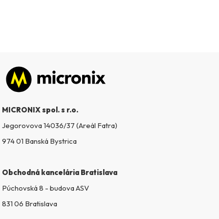
Zápätie
MICRONIX spol. s r.o.
Jegorovova 14036/37 (Areál Fatra)
974 01 Banská Bystrica
Obchodná kancelária Bratislava
Púchovská 8 - budova ASV
831 06 Bratislava