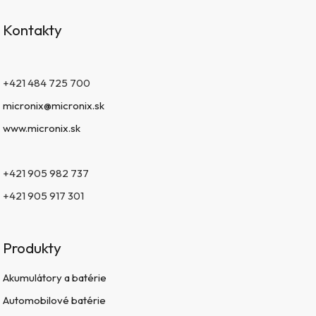
Kontakty
+421 484 725 700
micronix@micronix.sk
www.micronix.sk
+421 905 982 737
+421 905 917 301
Produkty
Akumulátory a batérie
Automobilové batérie