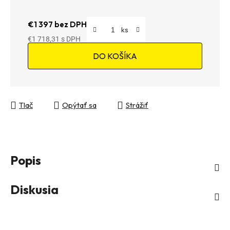
€1 397 bez DPH
€1 718,31
Jednotková cena:
DO KOŠÍKA
Tlač
Opýtať sa
Strážiť
Popis
Diskusia