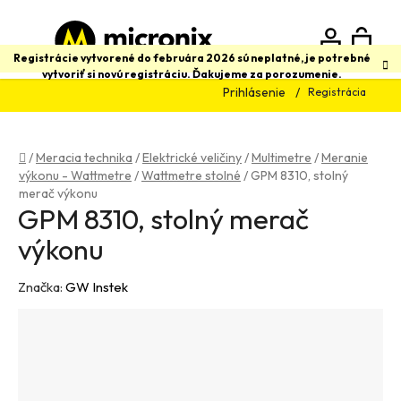
Prejsť
na
obsah
N
Hľadať
Registrácie vytvorené do februára 2026 sú neplatné, je potrebné
vytvoriť si novú registráciu. Ďakujeme za porozumenie.
Prihlásenie
Registrácia
K
Domov
/
Meracia technika
/
Elektrické veličiny
/
Multimetre
/
Meranie
výkonu - Wattmetre
/
Wattmetre stolné
/
GPM 8310, stolný
merač výkonu
GPM 8310, stolný merač
výkonu
Značka:
GW Instek