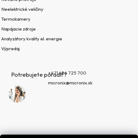
Neelektrické veličiny
Termokamery
Napájacie zdroje
Analyzátory kvality el. energie
Výpredaj
+421 484 725 700
Potrebujete poradiť?
micronix@micronix.sk