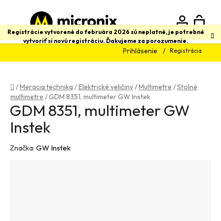
Prejsť
na
obsah
N
Hľadať
Registrácie vytvorené do februára 2026 sú neplatné, je potrebné
vytvoriť si novú registráciu. Ďakujeme za porozumenie.
Prihlásenie
Registrácia
K
Domov
/
Meracia technika
/
Elektrické veličiny
/
Multimetre
/
Stolné
multimetre
/
GDM 8351, multimeter GW Instek
GDM 8351, multimeter GW
Instek
Značka:
GW Instek