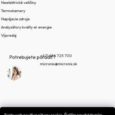
Neelektrické veličiny
Termokamery
Napájacie zdroje
Analyzátory kvality el. energie
Výpredaj
+421 484 725 700
Potrebujete poradiť?
micronix@micronix.sk