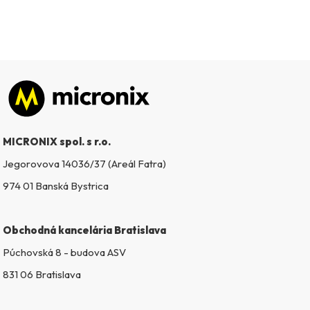
Zápätie
MICRONIX spol. s r.o.
Jegorovova 14036/37 (Areál Fatra)
974 01 Banská Bystrica
Obchodná kancelária Bratislava
Púchovská 8 - budova ASV
831 06 Bratislava