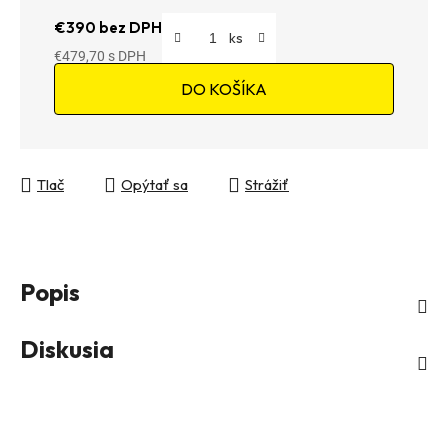
€390 bez DPH
€479,70
Jednotková cena:
DO KOŠÍKA
Tlač
Opýtať sa
Strážiť
Popis
Diskusia