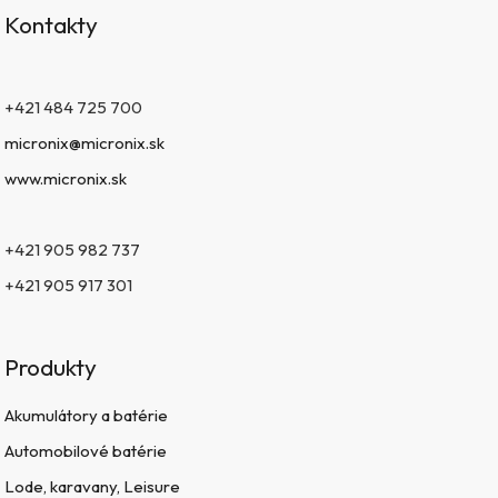
Kontakty
+421 484 725 700
micronix@micronix.sk
www.micronix.sk
+421 905 982 737
+421 905 917 301
Produkty
Akumulátory a batérie
Automobilové batérie
Lode, karavany, Leisure