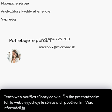
Napájacie zdroje
Analyzátory kvality el. energie
Výpredaj
+421 484 725 700
Potrebujete poradiť?
micronix@micronix.sk
Tento web používa súbory cookie. Ďalším prechádzaním
tohto webu vyjadrujete súhlas s ich používaním. Viac
informácií
tu
.
Vytvoril Shoptet