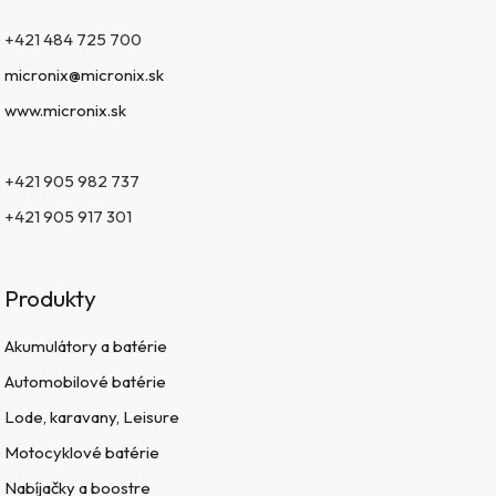
+421 484 725 700
micronix@micronix.sk
www.micronix.sk
+421 905 982 737
+421 905 917 301
Produkty
Akumulátory a batérie
Automobilové batérie
Lode, karavany, Leisure
Motocyklové batérie
Nabíjačky a boostre