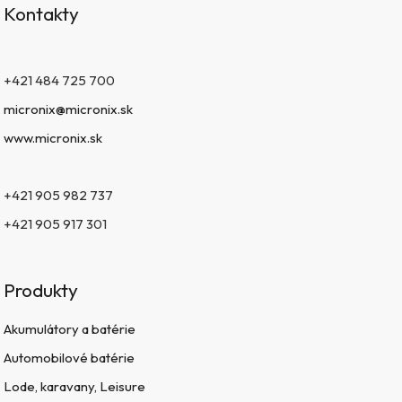
Kontakty
+421 484 725 700
micronix@micronix.sk
www.micronix.sk
+421 905 982 737
+421 905 917 301
Produkty
Akumulátory a batérie
Automobilové batérie
Lode, karavany, Leisure