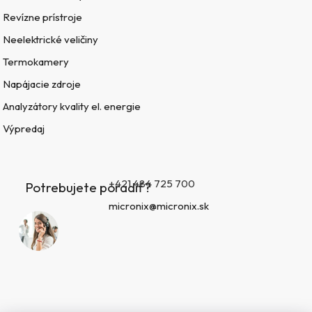
Revízne prístroje
Neelektrické veličiny
Termokamery
Napájacie zdroje
Analyzátory kvality el. energie
Výpredaj
+421 484 725 700
Potrebujete poradiť?
micronix@micronix.sk