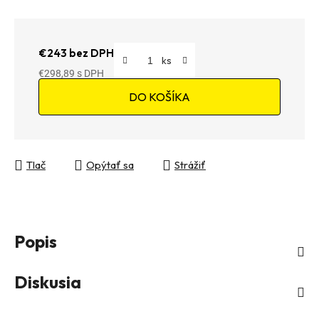
€243 bez DPH
€298,89
Jednotková cena:
DO KOŠÍKA
Tlač
Opýtať sa
Strážiť
Popis
Diskusia