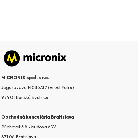
Zápätie
MICRONIX spol. s r.o.
Jegorovova 14036/37 (Areál Fatra)
974 01 Banská Bystrica
Obchodná kancelária Bratislava
Púchovská 8 - budova ASV
831 06 Bratislava