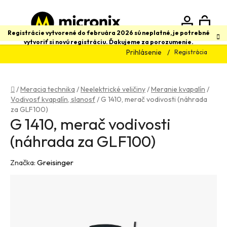
Prejsť
na
obsah
N
Hľadať
Registrácie vytvorené do februára 2026 sú neplatné, je potrebné
vytvoriť si novú registráciu. Ďakujeme za porozumenie.
Prihlásenie
Registrácia
K
Domov
/
Meracia technika
/
Neelektrické veličiny
/
Meranie kvapalín
/
Vodivosť kvapalín, slanosť
/
G 1410, merač vodivosti (náhrada
za GLF100)
G 1410, merač vodivosti
(náhrada za GLF100)
Značka:
Greisinger