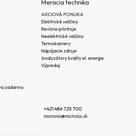
Meracia technika
AKCIOVÁ PONUKA
Elektrické veličiny
Revízne prístroje
Neelektrické veličiny
Termokamery
Napájacie zdroje
Analyzátory kvality el. energie
Výpredaj
va zadarmo
+421 484 725 700
micronix@micronix.sk