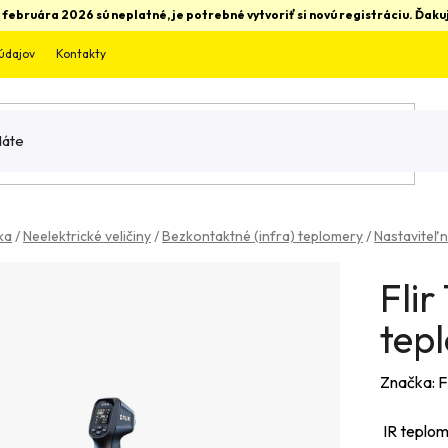
 februára 2026 sú neplatné, je potrebné vytvoriť si novú registráciu. Ďa
údajov
Kontakty
ka
/
Neelektrické veličiny
/
Bezkontaktné (infra) teplomery
/
Nastaviteľn
Fli
tep
Značka:
F
IR teplom