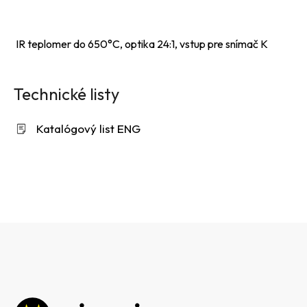
IR teplomer do 650°C, optika 24:1, vstup pre snímač K
Technické listy
Katalógový list ENG
Z
á