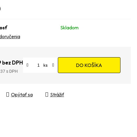
s
osť
Skladom
doručenia
9 bez DPH
DO KOŠÍKA
,37
tková cena:
Opýtať sa
Strážiť