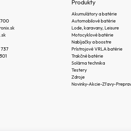
Produkty
Akumulátory a batérie
 700
Automobilové batérie
onix.sk
Lode, karavany, Leisure
.sk
Motocyklové batérie
Nabíjačky a boostre
 737
Prístrojové VRLA batérie
 301
Trakčné batérie
Solárna technika
Testery
Zdroje
Novinky-Akcie-Zľavy-Prepra