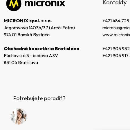
Kontakty
p
ä
t
+421 484 725
MICRONIX spol. s r.o.
i
micronix@micr
Jegorovova 14036/37 (Areál Fatra)
e
www.micronix
974 01 Banská Bystrica
+421 905 982
Obchodná kancelária Bratislava
+421 905 917
Púchovská 8 - budova ASV
831 06 Bratislava
Potrebujete poradiť?