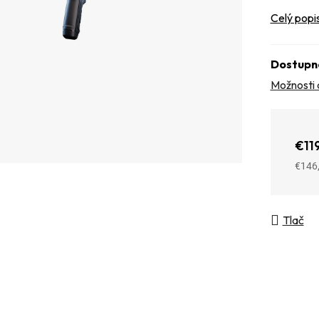
Celý popi
Dostupn
Možnosti 
€11
€146
Jedno
Tlač