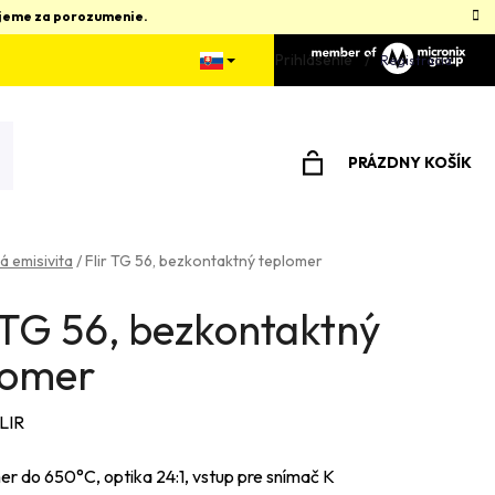
kujeme za porozumenie.
Prihlásenie
Registrácia
PRÁZDNY KOŠÍK
NÁKUPNÝ
KOŠÍK
á emisivita
/
Flir TG 56, bezkontaktný teplomer
r TG 56, bezkontaktný
lomer
LIR
er do 650°C, optika 24:1, vstup pre snímač K