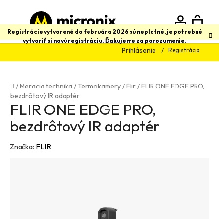
Prejsť
na
obsah
N
Hľadať
Registrácie vytvorené do februára 2026 sú neplatné, je potrebné
vytvoriť si novú registráciu. Ďakujeme za porozumenie.
Prihlásenie
Registrácia
K
Domov
/
Meracia technika
/
Termokamery
/
Flir
/
FLIR ONE EDGE PRO,
bezdrôtový IR adaptér
FLIR ONE EDGE PRO,
bezdrôtový IR adaptér
Značka:
FLIR