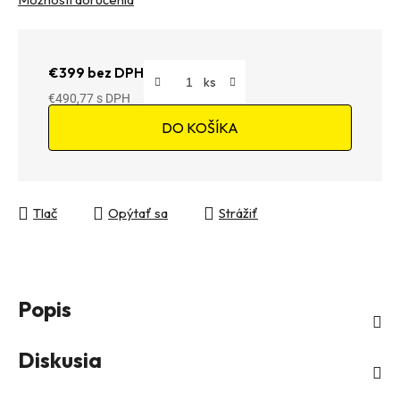
€399 bez DPH
€490,77
Jednotková cena:
DO KOŠÍKA
Tlač
Opýtať sa
Strážiť
Popis
Diskusia