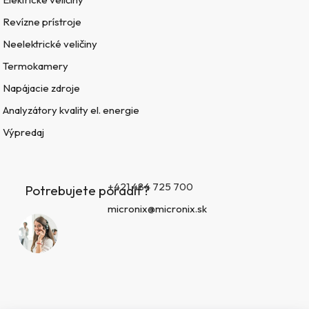
Revízne prístroje
Neelektrické veličiny
Termokamery
Napájacie zdroje
Analyzátory kvality el. energie
Výpredaj
+421 484 725 700
Potrebujete poradiť?
micronix@micronix.sk