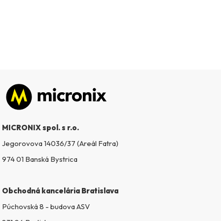
Zápätie
MICRONIX spol. s r.o.
Jegorovova 14036/37 (Areál Fatra)
974 01 Banská Bystrica
Obchodná kancelária Bratislava
Púchovská 8 - budova ASV