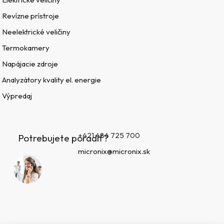
Revízne prístroje
Neelektrické veličiny
Termokamery
Napájacie zdroje
Analyzátory kvality el. energie
Výpredaj
+421 484 725 700
Potrebujete poradiť?
micronix@micronix.sk