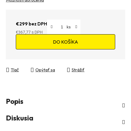
€299 bez DPH
€367,77
Jednotková cena:
DO KOŠÍKA
Tlač
Opýtať sa
Strážiť
Popis
Diskusia