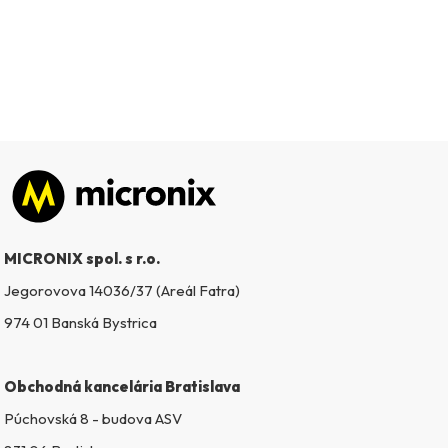
Zápätie
MICRONIX spol. s r.o.
Jegorovova 14036/37 (Areál Fatra)
974 01 Banská Bystrica
Obchodná kancelária Bratislava
Púchovská 8 - budova ASV