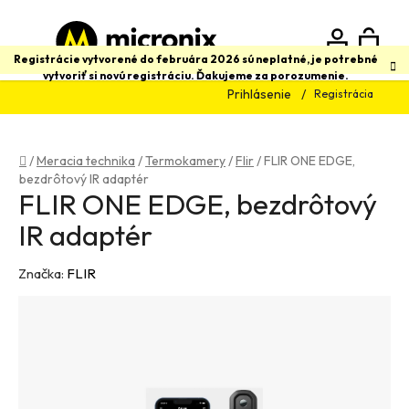
Prejsť
na
obsah
N
Hľadať
Registrácie vytvorené do februára 2026 sú neplatné, je potrebné
vytvoriť si novú registráciu. Ďakujeme za porozumenie.
Prihlásenie
Registrácia
K
Domov
/
Meracia technika
/
Termokamery
/
Flir
/
FLIR ONE EDGE,
bezdrôtový IR adaptér
FLIR ONE EDGE, bezdrôtový
IR adaptér
Značka:
FLIR