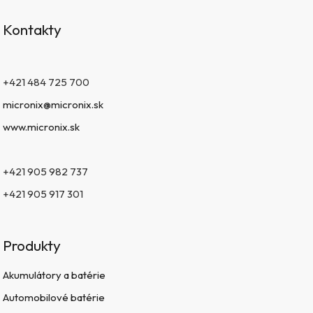
Kontakty
+421 484 725 700
micronix@micronix.sk
www.micronix.sk
+421 905 982 737
+421 905 917 301
Produkty
Akumulátory a batérie
Automobilové batérie