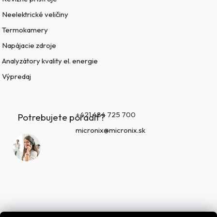
Neelektrické veličiny
Termokamery
Napájacie zdroje
Analyzátory kvality el. energie
Výpredaj
+421 484 725 700
Potrebujete poradiť?
micronix@micronix.sk