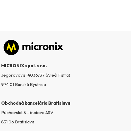
Zápätie
MICRONIX spol. s r.o.
Jegorovova 14036/37 (Areál Fatra)
974 01 Banská Bystrica
Obchodná kancelária Bratislava
Púchovská 8 - budova ASV
831 06 Bratislava