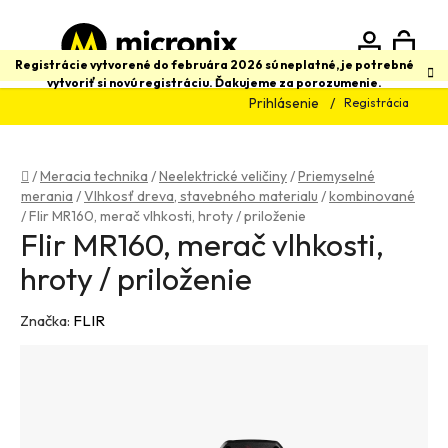
Prejsť
na
obsah
N
Hľadať
Registrácie vytvorené do februára 2026 sú neplatné, je potrebné
vytvoriť si novú registráciu. Ďakujeme za porozumenie.
Prihlásenie
Registrácia
K
Domov
/
Meracia technika
/
Neelektrické veličiny
/
Priemyselné
merania
/
Vlhkosť dreva, stavebného materialu
/
kombinované
/
Flir MR160, merač vlhkosti, hroty / priloženie
Flir MR160, merač vlhkosti,
hroty / priloženie
Značka:
FLIR