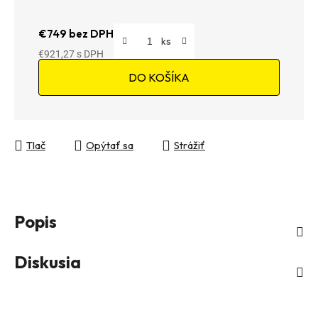
€749 bez DPH
€921,27
Jednotková cena:
DO KOŠÍKA
Tlač
Opýtať sa
Strážiť
Popis
Diskusia