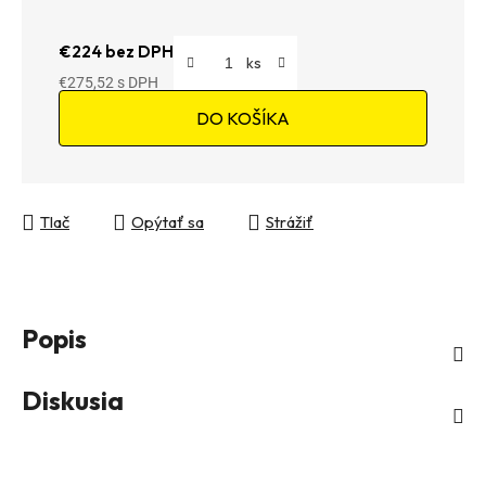
€224 bez DPH
€275,52
Jednotková cena:
DO KOŠÍKA
Tlač
Opýtať sa
Strážiť
Popis
Diskusia