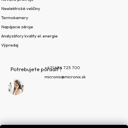
Neelektrické veličiny
Termokamery
Napájacie zdroje
Analyzátory kvality el. energie
Výpredaj
+421 484 725 700
Potrebujete poradiť?
micronix@micronix.sk