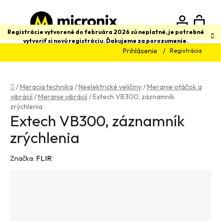
Prejsť
na
obsah
N
Hľadať
Registrácie vytvorené do februára 2026 sú neplatné, je potrebné
vytvoriť si novú registráciu. Ďakujeme za porozumenie.
Prihlásenie
Registrácia
K
Domov
/
Meracia technika
/
Neelektrické veličiny
/
Meranie otáčok a
vibrácií
/
Meranie vibrácií
/
Extech VB300, záznamník
zrýchlenia
Extech VB300, záznamník
zrýchlenia
Značka:
FLIR