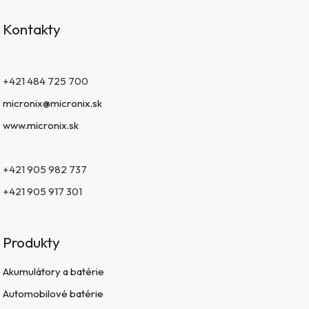
Kontakty
+421 484 725 700
micronix@micronix.sk
www.micronix.sk
+421 905 982 737
+421 905 917 301
Produkty
Akumulátory a batérie
Automobilové batérie