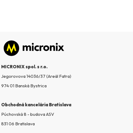
Zápätie
MICRONIX spol. s r.o.
Jegorovova 14036/37 (Areál Fatra)
974 01 Banská Bystrica
Obchodná kancelária Bratislava
Púchovská 8 - budova ASV
831 06 Bratislava