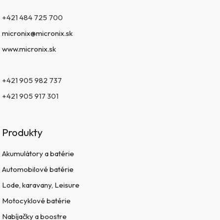
+421 484 725 700
micronix@micronix.sk
www.micronix.sk
+421 905 982 737
+421 905 917 301
Produkty
Akumulátory a batérie
Automobilové batérie
Lode, karavany, Leisure
Motocyklové batérie
Nabíjačky a boostre