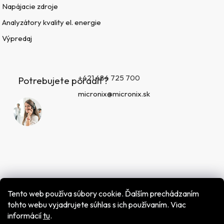
Napájacie zdroje
Analyzátory kvality el. energie
Výpredaj
+421 484 725 700
Potrebujete poradiť?
micronix@micronix.sk
Tento web používa súbory cookie. Ďalším prechádzaním
tohto webu vyjadrujete súhlas s ich používaním. Viac
informácií
tu
.
Vytvoril Shoptet