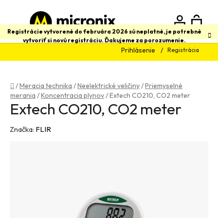
Prejsť
na
obsah
N
Hľadať
Registrácie vytvorené do februára 2026 sú neplatné, je potrebné
vytvoriť si novú registráciu. Ďakujeme za porozumenie.
Prihlásenie
Registrácia
K
Domov
/
Meracia technika
/
Neelektrické veličiny
/
Priemyselné
merania
/
Koncentracia plynov
/
Extech CO210, CO2 meter
Extech CO210, CO2 meter
Značka:
FLIR