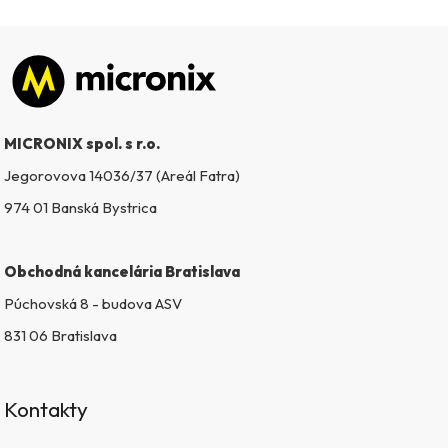
Zápätie
MICRONIX spol. s r.o.
Jegorovova 14036/37 (Areál Fatra)
974 01 Banská Bystrica
Obchodná kancelária Bratislava
Púchovská 8 - budova ASV
831 06 Bratislava
Kontakty