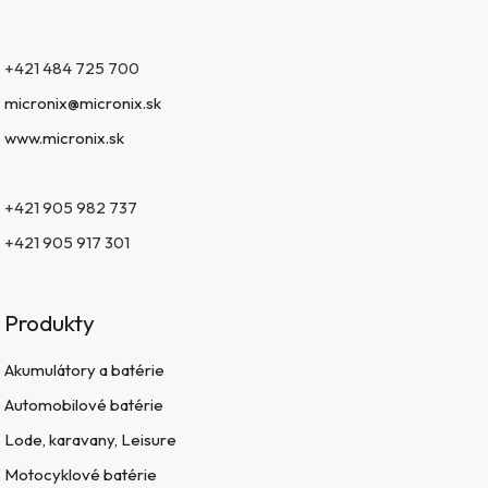
+421 484 725 700
micronix@micronix.sk
www.micronix.sk
+421 905 982 737
+421 905 917 301
Produkty
Akumulátory a batérie
Automobilové batérie
Lode, karavany, Leisure
Motocyklové batérie