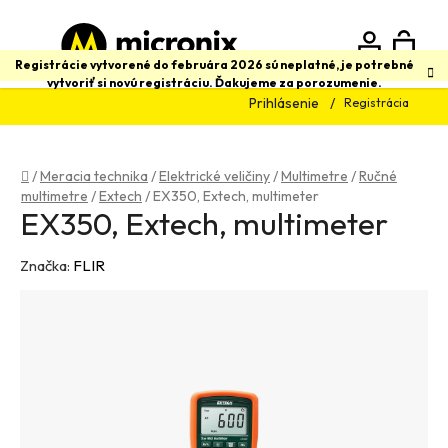
Prejsť
na
obsah
N
Hľadať
Registrácie vytvorené do februára 2026 sú neplatné, je potrebné
vytvoriť si novú registráciu. Ďakujeme za porozumenie.
Prihlásenie
Registrácia
K
Domov
/
Meracia technika
/
Elektrické veličiny
/
Multimetre
/
Ručné
multimetre
/
Extech
/
EX350, Extech, multimeter
EX350, Extech, multimeter
Značka:
FLIR