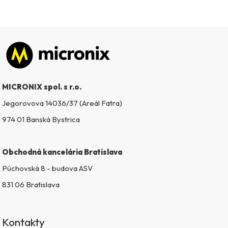
Zápätie
MICRONIX spol. s r.o.
Jegorovova 14036/37 (Areál Fatra)
974 01 Banská Bystrica
Obchodná kancelária Bratislava
Púchovská 8 - budova ASV
831 06 Bratislava
Kontakty