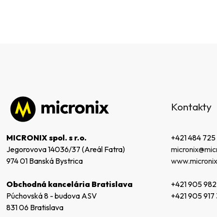
Z
á
Kontakty
p
ä
t
+421 484 725
MICRONIX spol. s r.o.
i
micronix@micr
Jegorovova 14036/37 (Areál Fatra)
e
www.micronix
974 01 Banská Bystrica
+421 905 982
Obchodná kancelária Bratislava
+421 905 917
Púchovská 8 - budova ASV
831 06 Bratislava