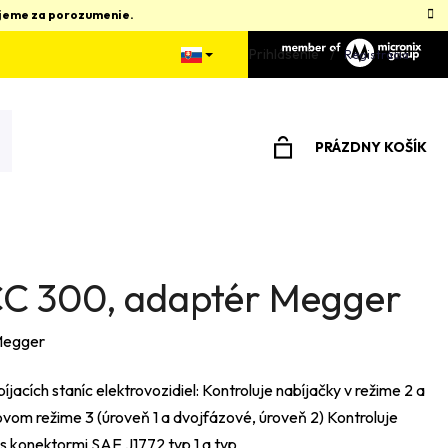
kujeme za porozumenie.
Prihlásenie
Registrácia
PRÁZDNY KOŠÍK
NÁKUPNÝ
KOŠÍK
C 300, adaptér Megger
egger
íjacích staníc elektrovozidiel: Kontroluje nabíjačky v režime 2 a
vom režime 3 (úroveň 1 a dvojfázové, úroveň 2) Kontroluje
 s konektormi SAE J1772 typ 1 a typ