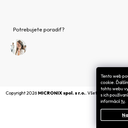
Potrebujete poradiť?
Tento web po
cookie. Ďalš
tohto webu vy
Copyright 2026
MICRONIX spol. s r.o.
. Všetky práva vyhra
s ich používan
informácií
tu
.
Na