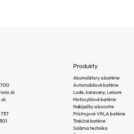
Produkty
Akumulátory a batérie
 700
Automobilové batérie
onix.sk
Lode, karavany, Leisure
.sk
Motocyklové batérie
Nabíjačky a boostre
 737
Prístrojové VRLA batérie
 301
Trakčné batérie
Solárna technika