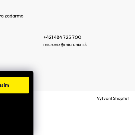
va zadarmo
+421 484 725 700
micronix@micronix.sk
asím
Vytvoril Shoptet