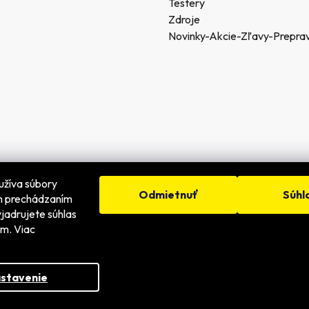
Testery
Zdroje
Novinky-Akcie-Zľavy-Prepra
užíva súbory
Odmietnuť
Súhl
ím prechádzaním
jadrujete súhlas
dené.
ím. Viac
stavenie