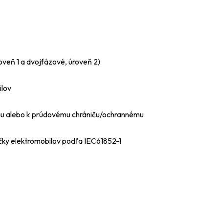
oveň 1 a dvojfázové, úroveň 2)
ilov
utiu alebo k prúdovému chrániču/ochrannému
čky elektromobilov podľa IEC61852-1