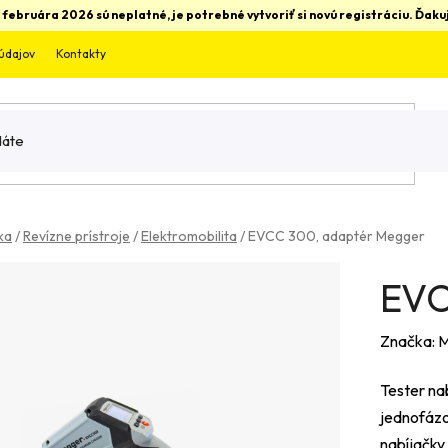
 februára 2026 sú neplatné, je potrebné vytvoriť si novú registráciu. Ďa
údajov
Kontakty
ka
/
Revízne prístroje
/
Elektromobilita
/
EVCC 300, adaptér Megger
EVC
Značka:
M
Tester nab
jednofázo
nabíjačky