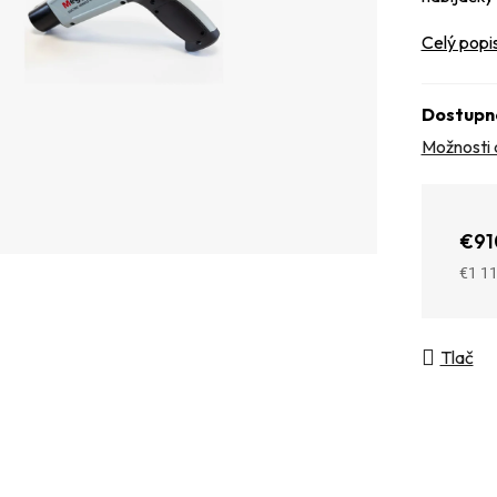
Celý popi
Dostupn
Možnosti 
€91
€1 1
Jedno
Tlač