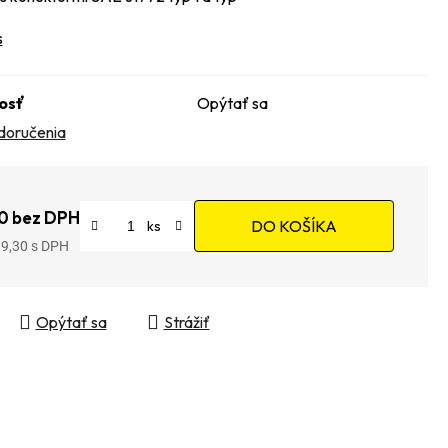
s
osť
Opýtať sa
doručenia
0 bez DPH
DO KOŠÍKA
19,30
tková cena:
Opýtať sa
Strážiť