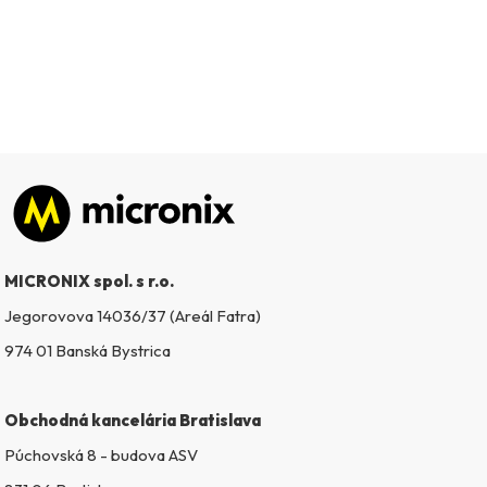
Zápätie
MICRONIX spol. s r.o.
Jegorovova 14036/37 (Areál Fatra)
974 01 Banská Bystrica
Obchodná kancelária Bratislava
Púchovská 8 - budova ASV