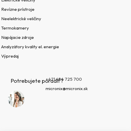
Revízne prístroje
Neelektrické veličiny
Termokamery
Napájacie zdroje
Analyzátory kvality el. energie
Výpredaj
+421 484 725 700
Potrebujete poradiť?
micronix@micronix.sk