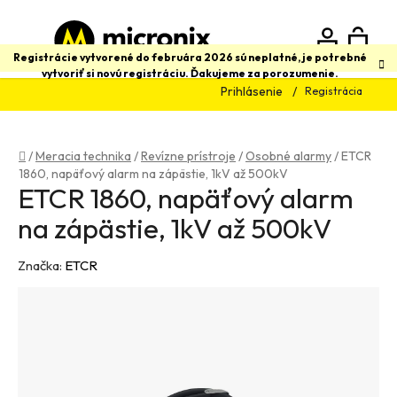
Prejsť
na
obsah
N
Hľadať
Registrácie vytvorené do februára 2026 sú neplatné, je potrebné
vytvoriť si novú registráciu. Ďakujeme za porozumenie.
Prihlásenie
Registrácia
K
Domov
/
Meracia technika
/
Revízne prístroje
/
Osobné alarmy
/
ETCR
1860, napäťový alarm na zápästie, 1kV až 500kV
ETCR 1860, napäťový alarm
na zápästie, 1kV až 500kV
Značka:
ETCR