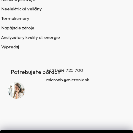
Neelektrické veličiny
Termokamery
Napájacie zdroje
Analyzátory kvality el. energie
Výpredaj
+421 484 725 700
Potrebujete poradiť?
micronix@micronix.sk