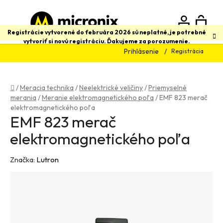
Prejsť
na
obsah
N
Hľadať
Registrácie vytvorené do februára 2026 sú neplatné, je potrebné
vytvoriť si novú registráciu. Ďakujeme za porozumenie.
Prihlásenie
Registrácia
K
Domov
/
Meracia technika
/
Neelektrické veličiny
/
Priemyselné
merania
/
Meranie elektromagnetického poľa
/
EMF 823 merač
elektromagnetického poľa
EMF 823 merač
elektromagnetického poľa
Značka:
Lutron