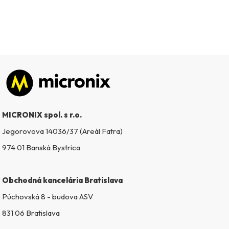
Zápätie
MICRONIX spol. s r.o.
Jegorovova 14036/37 (Areál Fatra)
974 01 Banská Bystrica
Obchodná kancelária Bratislava
Púchovská 8 - budova ASV
831 06 Bratislava