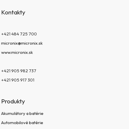
Kontakty
+421 484 725 700
micronix@micronix.sk
www.micronix.sk
+421 905 982 737
+421 905 917 301
Produkty
Akumulátory a batérie
Automobilové batérie