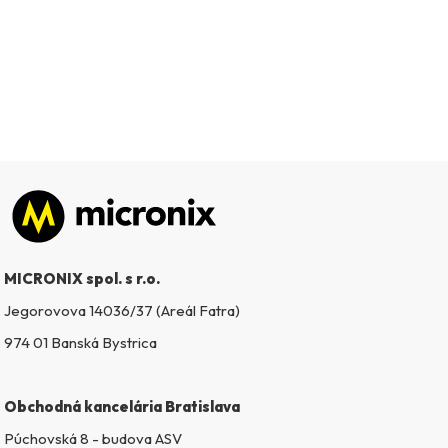
Zápätie
MICRONIX spol. s r.o.
Jegorovova 14036/37 (Areál Fatra)
974 01 Banská Bystrica
Obchodná kancelária Bratislava
Púchovská 8 - budova ASV