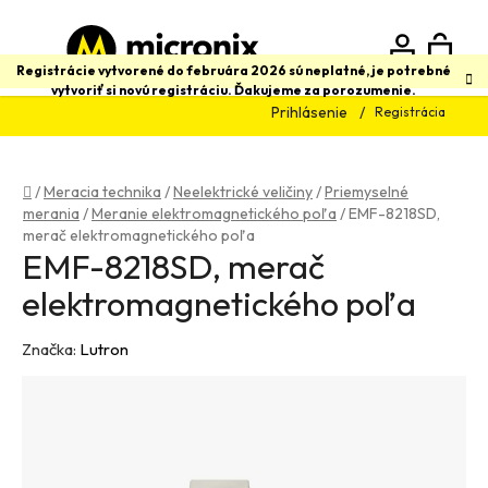
Prejsť
na
obsah
N
Hľadať
Registrácie vytvorené do februára 2026 sú neplatné, je potrebné
vytvoriť si novú registráciu. Ďakujeme za porozumenie.
Prihlásenie
Registrácia
K
Domov
/
Meracia technika
/
Neelektrické veličiny
/
Priemyselné
merania
/
Meranie elektromagnetického poľa
/
EMF-8218SD,
merač elektromagnetického poľa
EMF-8218SD, merač
elektromagnetického poľa
Značka:
Lutron