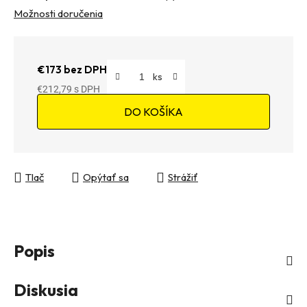
Možnosti doručenia
€173 bez DPH
€212,79
Jednotková cena:
DO KOŠÍKA
Tlač
Opýtať sa
Strážiť
Popis
Diskusia