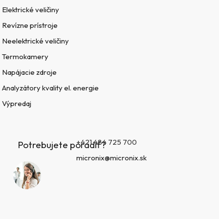
Elektrické veličiny
Revízne prístroje
Neelektrické veličiny
Termokamery
Napájacie zdroje
Analyzátory kvality el. energie
Výpredaj
+421 484 725 700
Potrebujete poradiť?
micronix@micronix.sk