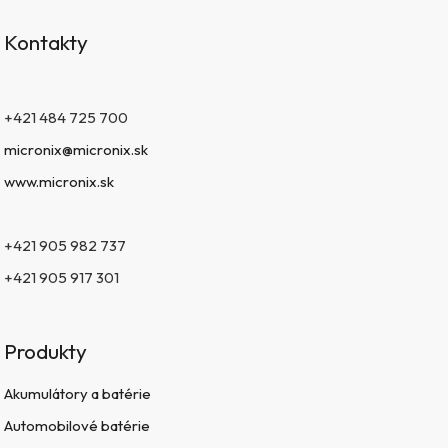
Kontakty
+421 484 725 700
micronix@micronix.sk
www.micronix.sk
+421 905 982 737
+421 905 917 301
Produkty
Akumulátory a batérie
Automobilové batérie