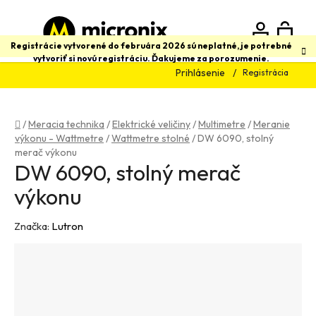
Prejsť
na
obsah
N
Hľadať
Registrácie vytvorené do februára 2026 sú neplatné, je potrebné
vytvoriť si novú registráciu. Ďakujeme za porozumenie.
Prihlásenie
Registrácia
K
Domov
/
Meracia technika
/
Elektrické veličiny
/
Multimetre
/
Meranie
výkonu - Wattmetre
/
Wattmetre stolné
/
DW 6090, stolný
merač výkonu
DW 6090, stolný merač
výkonu
Značka:
Lutron