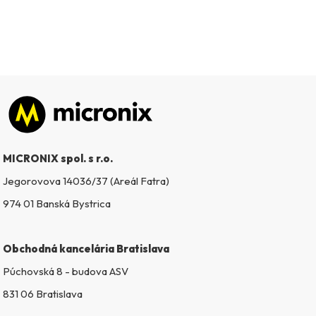
Zápätie
MICRONIX spol. s r.o.
Jegorovova 14036/37 (Areál Fatra)
974 01 Banská Bystrica
Obchodná kancelária Bratislava
Púchovská 8 - budova ASV
831 06 Bratislava