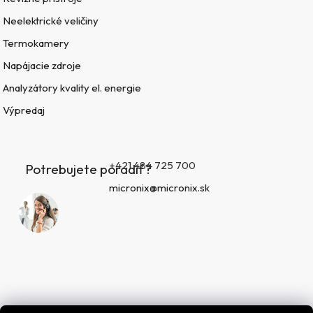
Neelektrické veličiny
Termokamery
Napájacie zdroje
Analyzátory kvality el. energie
Výpredaj
+421 484 725 700
Potrebujete poradiť?
micronix@micronix.sk