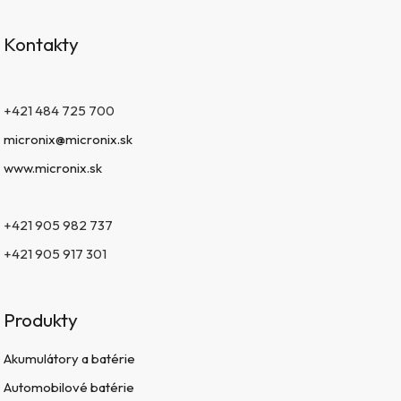
Kontakty
+421 484 725 700
micronix@micronix.sk
www.micronix.sk
+421 905 982 737
+421 905 917 301
Produkty
Akumulátory a batérie
Automobilové batérie