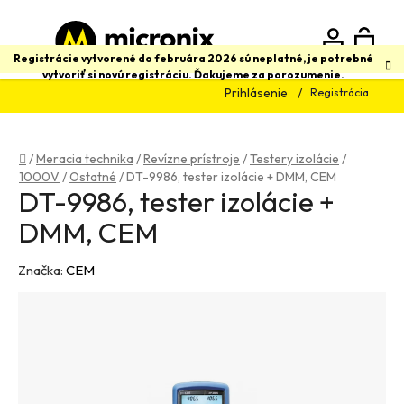
Prejsť
na
obsah
N
Hľadať
Registrácie vytvorené do februára 2026 sú neplatné, je potrebné
vytvoriť si novú registráciu. Ďakujeme za porozumenie.
Prihlásenie
Registrácia
K
Domov
/
Meracia technika
/
Revízne prístroje
/
Testery izolácie
/
1000V
/
Ostatné
/
DT-9986, tester izolácie + DMM, CEM
DT-9986, tester izolácie +
DMM, CEM
Značka:
CEM