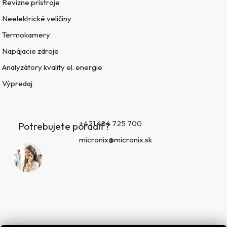
Revízne prístroje
Neelektrické veličiny
Termokamery
Napájacie zdroje
Analyzátory kvality el. energie
Výpredaj
+421 484 725 700
Potrebujete poradiť?
micronix@micronix.sk