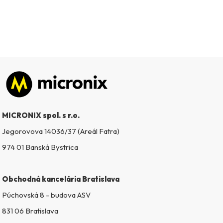
Zápätie
MICRONIX spol. s r.o.
Jegorovova 14036/37 (Areál Fatra)
974 01 Banská Bystrica
Obchodná kancelária Bratislava
Púchovská 8 - budova ASV
831 06 Bratislava