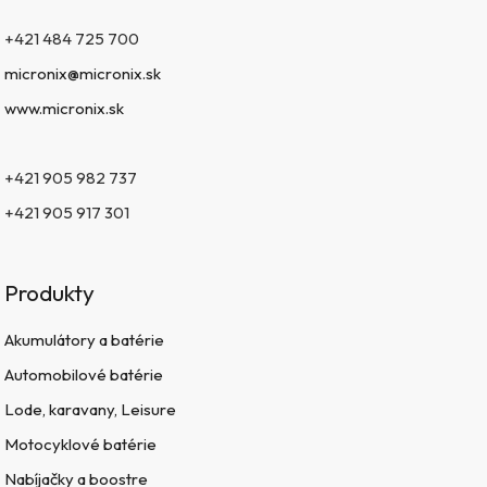
+421 484 725 700
micronix@micronix.sk
www.micronix.sk
+421 905 982 737
+421 905 917 301
Produkty
Akumulátory a batérie
Automobilové batérie
Lode, karavany, Leisure
Motocyklové batérie
Nabíjačky a boostre