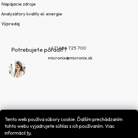
Napájacie zdroje
Analyzátory kvality el. energie
Výpredaj
+421 484 725 700
Potrebujete poradiť?
micronix@micronix.sk
Tento web používa súbory cookie. Ďalším prechádzaním
tohto webu vyjadrujete súhlas s ich používaním. Viac
informácií
tu
.
Vytvoril Shoptet