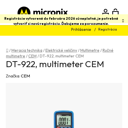
Prejsť
na
obsah
N
Hľadať
Registrácie vytvorené do februára 2026 sú neplatné, je potrebné
vytvoriť si novú registráciu. Ďakujeme za porozumenie.
Prihlásenie
Registrácia
K
Domov
/
Meracia technika
/
Elektrické veličiny
/
Multimetre
/
Ručné
multimetre
/
CEM
/
DT-922, multimeter CEM
DT-922, multimeter CEM
Značka:
CEM