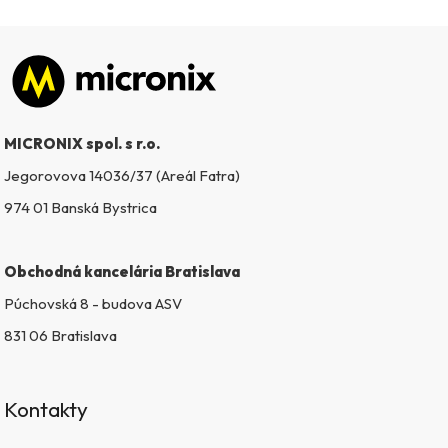
Zápätie
MICRONIX spol. s r.o.
Jegorovova 14036/37 (Areál Fatra)
974 01 Banská Bystrica
Obchodná kancelária Bratislava
Púchovská 8 - budova ASV
831 06 Bratislava
Kontakty