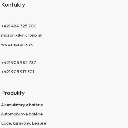
Kontakty
+421 484 725 700
micronix@micronix.sk
www.micronix.sk
+421 905 982 737
+421 905 917 301
Produkty
Akumulátory a batérie
Automobilové batérie
Lode, karavany, Leisure