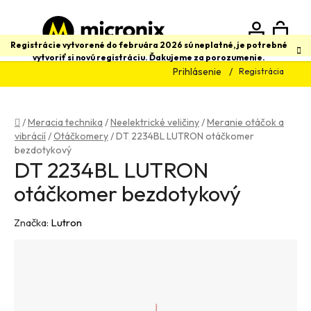
Prejsť
na
obsah
N
Hľadať
Registrácie vytvorené do februára 2026 sú neplatné, je potrebné
vytvoriť si novú registráciu. Ďakujeme za porozumenie.
Prihlásenie
Registrácia
K
Domov
/
Meracia technika
/
Neelektrické veličiny
/
Meranie otáčok a
vibrácií
/
Otáčkomery
/
DT 2234BL LUTRON otáčkomer
bezdotykový
DT 2234BL LUTRON
otáčkomer bezdotykový
Značka:
Lutron