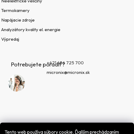
Neelektrické veličiny
Termokamery
Napájacie zdroje
Analyzátory kvality el. energie
Výpredaj
+421 484 725 700
Potrebujete poradiť?
micronix@micronix.sk
Tento web používa súbory cookie. Ďalším prechádzaním