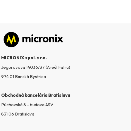
Zápätie
MICRONIX spol. s r.o.
Jegorovova 14036/37 (Areál Fatra)
974 01 Banská Bystrica
Obchodná kancelária Bratislava
Púchovská 8 - budova ASV
831 06 Bratislava