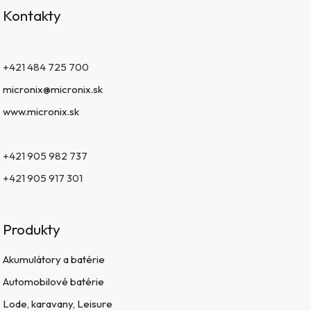
Kontakty
+421 484 725 700
micronix@micronix.sk
www.micronix.sk
+421 905 982 737
+421 905 917 301
Produkty
Akumulátory a batérie
Automobilové batérie
Lode, karavany, Leisure