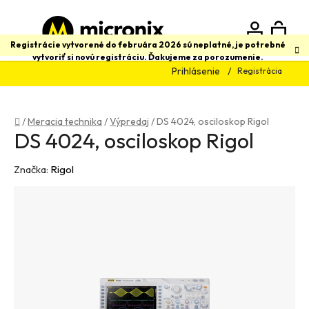
Prejsť
na
obsah
N
Hľadať
Registrácie vytvorené do februára 2026 sú neplatné, je potrebné
vytvoriť si novú registráciu. Ďakujeme za porozumenie.
Prihlásenie
Registrácia
K
Domov
/
Meracia technika
/
Výpredaj
/
DS 4024, osciloskop Rigol
DS 4024, osciloskop Rigol
Značka:
Rigol