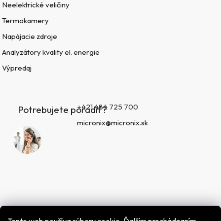
Neelektrické veličiny
Termokamery
Napájacie zdroje
Analyzátory kvality el. energie
Výpredaj
+421 484 725 700
Potrebujete poradiť?
micronix@micronix.sk