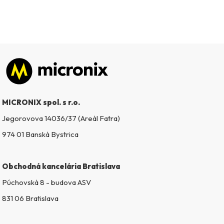
Zápätie
MICRONIX spol. s r.o.
Jegorovova 14036/37 (Areál Fatra)
974 01 Banská Bystrica
Obchodná kancelária Bratislava
Púchovská 8 - budova ASV
831 06 Bratislava