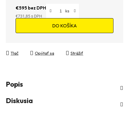
€595 bez DPH
€731,85
Jednotková cena:
DO KOŠÍKA
Tlač
Opýtať sa
Strážiť
Popis
Diskusia