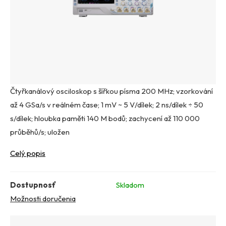
Čtyřkanálový osciloskop s šířkou písma 200 MHz; vzorkování
až 4 GSa/s v reálném čase; 1 mV ~ 5 V/dílek; 2 ns/dílek ÷ 50
s/dílek; hloubka paměti 140 M bodů; zachycení až 110 000
průběhů/s; uložen
Celý popis
Dostupnosť
Skladom
Možnosti doručenia