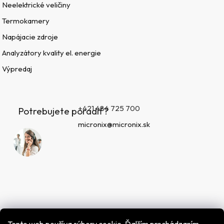
Neelektrické veličiny
Termokamery
Napájacie zdroje
Analyzátory kvality el. energie
Výpredaj
+421 484 725 700
Potrebujete poradiť?
micronix@micronix.sk