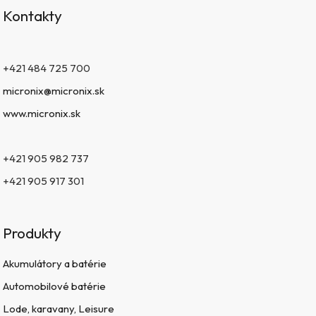
Kontakty
+421 484 725 700
micronix@micronix.sk
www.micronix.sk
+421 905 982 737
+421 905 917 301
Produkty
Akumulátory a batérie
Automobilové batérie
Lode, karavany, Leisure