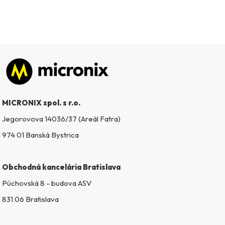
Zápätie
MICRONIX spol. s r.o.
Jegorovova 14036/37 (Areál Fatra)
974 01 Banská Bystrica
Obchodná kancelária Bratislava
Púchovská 8 - budova ASV
831 06 Bratislava