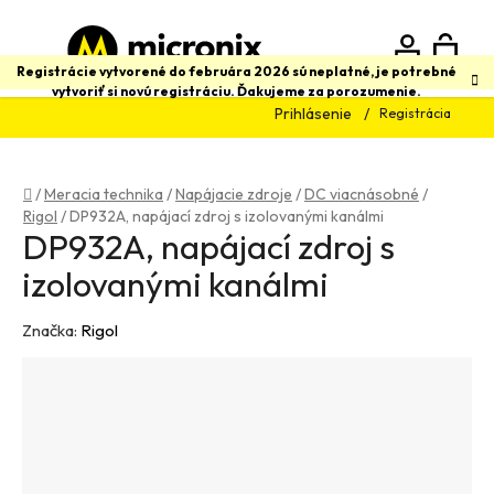
Prejsť
na
obsah
N
Hľadať
Registrácie vytvorené do februára 2026 sú neplatné, je potrebné
vytvoriť si novú registráciu. Ďakujeme za porozumenie.
Prihlásenie
Registrácia
K
Domov
/
Meracia technika
/
Napájacie zdroje
/
DC viacnásobné
/
Rigol
/
DP932A, napájací zdroj s izolovanými kanálmi
DP932A, napájací zdroj s
izolovanými kanálmi
Značka:
Rigol