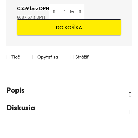
€559 bez DPH
€687,57
Jednotková cena:
DO KOŠÍKA
Tlač
Opýtať sa
Strážiť
Popis
Diskusia