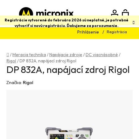
Prejsť
na
obsah
N
Hľadať
Registrácie vytvorené do februára 2026 sú neplatné, je potrebné
vytvoriť si novú registráciu. Ďakujeme za porozumenie.
Prihlásenie
Registrácia
K
Domov
/
Meracia technika
/
Napájacie zdroje
/
DC viacnásobné
/
Rigol
/
DP 832A, napájací zdroj Rigol
DP 832A, napájací zdroj Rigol
Značka:
Rigol