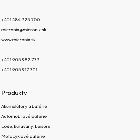
+421 484 725 700
micronix@micronix.sk
www.micronix.sk
+421 905 982 737
+421 905 917 301
Produkty
Akumulátory a batérie
Automobilové batérie
Lode, karavany, Leisure
Motocyklové batérie