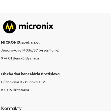
Zápätie
MICRONIX spol. s r.o.
Jegorovova 14036/37 (Areál Fatra)
974 01 Banská Bystrica
Obchodná kancelária Bratislava
Púchovská 8 - budova ASV
831 06 Bratislava
Kontakty