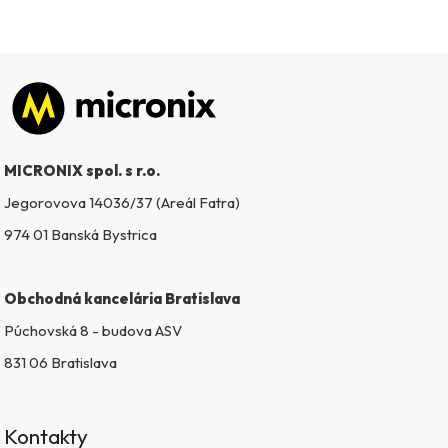
Zápätie
MICRONIX spol. s r.o.
Jegorovova 14036/37 (Areál Fatra)
974 01 Banská Bystrica
Obchodná kancelária Bratislava
Púchovská 8 - budova ASV
831 06 Bratislava
Kontakty