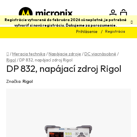
Prejsť
na
obsah
N
Hľadať
Registrácie vytvorené do februára 2026 sú neplatné, je potrebné
vytvoriť si novú registráciu. Ďakujeme za porozumenie.
Prihlásenie
Registrácia
K
Domov
/
Meracia technika
/
Napájacie zdroje
/
DC viacnásobné
/
Rigol
/
DP 832, napájací zdroj Rigol
DP 832, napájací zdroj Rigol
Značka:
Rigol