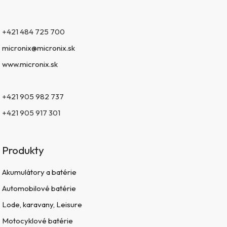
+421 484 725 700
micronix@micronix.sk
www.micronix.sk
+421 905 982 737
+421 905 917 301
Produkty
Akumulátory a batérie
Automobilové batérie
Lode, karavany, Leisure
Motocyklové batérie