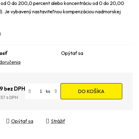
 od 0 do 200,0 percent alebo koncentráciu od 0 do 20,00
). Je vybavený nastaviteľnou kompenzáciou nadmorskej
s
osť
Opýtať sa
doručenia
9 bez DPH
DO KOŠÍKA
,57
tková cena:
Opýtať sa
Strážiť