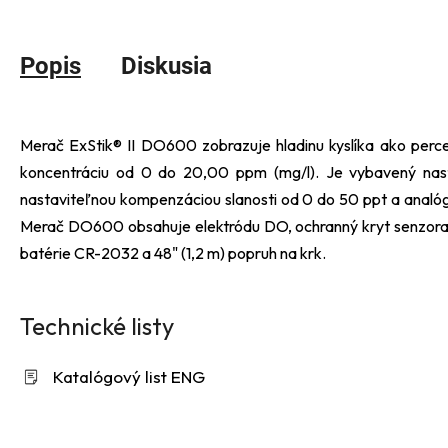
Popis
Diskusia
Merač ExStik® II DO600 zobrazuje hladinu kyslíka ako per
koncentráciu od 0 do 20,00 ppm (mg/l). Je vybavený nas
nastaviteľnou kompenzáciou slanosti od 0 do 50 ppt a analó
Merač DO600 obsahuje elektródu DO, ochranný kryt senzora, 
batérie CR-2032 a 48" (1,2 m) popruh na krk.
Technické listy
Katalógový list ENG