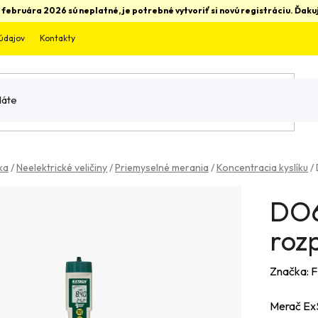
 februára 2026 sú neplatné, je potrebné vytvoriť si novú registráciu. Ďa
údajov
Kontakty
ka
/
Neelektrické veličiny
/
Priemyselné merania
/
Koncentracia kyslíku
/
DO6
roz
Značka:
F
Merač ExS