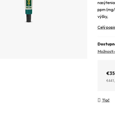
nasýtenia
ppm (mg/l
výšky,
Celý popi
Dostupn
Možnosti 
€35
€441
Jedno
Tlač