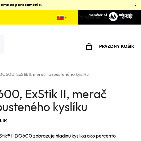
kujeme za porozumenie.
Prihlásenie
Registrácia
PRÁZDNY KOŠÍK
NÁKUPNÝ
KOŠÍK
DO600, ExStik II, merač rozpusteného kyslíku
00, ExStik II, merač
pusteného kyslíku
LIR
tik® II DO600 zobrazuje hladinu kyslíka ako percento