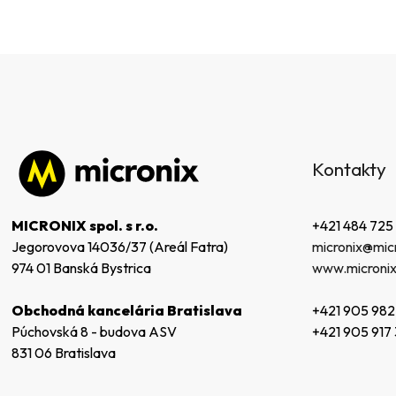
Z
á
Kontakty
p
ä
t
+421 484 725
MICRONIX spol. s r.o.
i
micronix@micr
Jegorovova 14036/37 (Areál Fatra)
e
www.micronix
974 01 Banská Bystrica
+421 905 982
Obchodná kancelária Bratislava
+421 905 917
Púchovská 8 - budova ASV
831 06 Bratislava