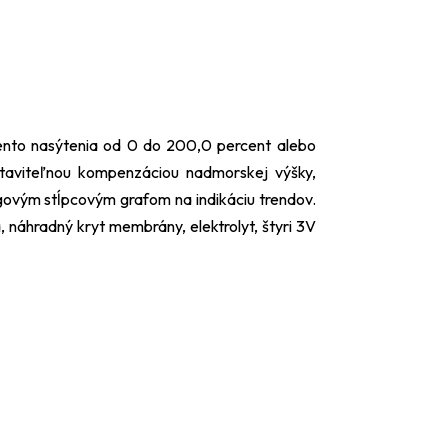
cento nasýtenia od 0 do 200,0 percent alebo
taviteľnou kompenzáciou nadmorskej výšky,
govým stĺpcovým grafom na indikáciu trendov.
náhradný kryt membrány, elektrolyt, štyri 3V