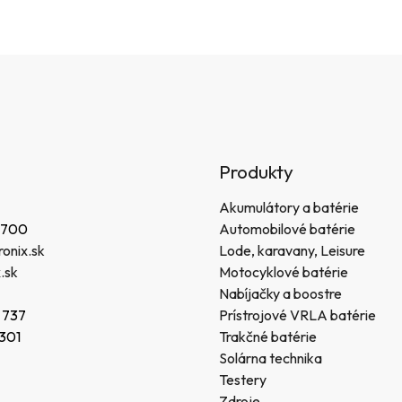
Produkty
Akumulátory a batérie
 700
Automobilové batérie
onix.sk
Lode, karavany, Leisure
.sk
Motocyklové batérie
Nabíjačky a boostre
 737
Prístrojové VRLA batérie
 301
Trakčné batérie
Solárna technika
Testery
Zdroje