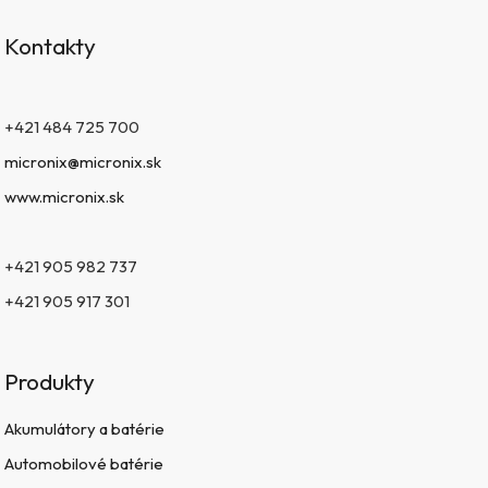
Kontakty
+421 484 725 700
micronix@micronix.sk
www.micronix.sk
+421 905 982 737
+421 905 917 301
Produkty
Akumulátory a batérie
Automobilové batérie