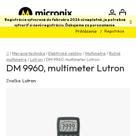
Prejsť
na
obsah
N
Hľadať
Registrácie vytvorené do februára 2026 sú neplatné, je potrebné
vytvoriť si novú registráciu. Ďakujeme za porozumenie.
Prihlásenie
Registrácia
K
Domov
/
Meracia technika
/
Elektrické veličiny
/
Multimetre
/
Ručné
multimetre
/
Lutron
/
DM 9960, multimeter Lutron
DM 9960, multimeter Lutron
Značka:
Lutron