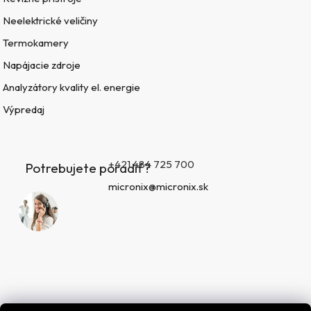
Neelektrické veličiny
Termokamery
Napájacie zdroje
Analyzátory kvality el. energie
Výpredaj
+421 484 725 700
Potrebujete poradiť?
micronix@micronix.sk