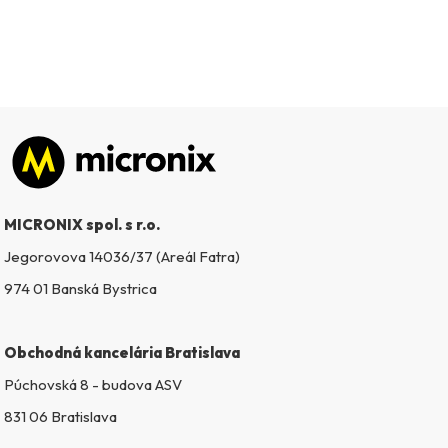
Zápätie
MICRONIX spol. s r.o.
Jegorovova 14036/37 (Areál Fatra)
974 01 Banská Bystrica
Obchodná kancelária Bratislava
Púchovská 8 - budova ASV
831 06 Bratislava