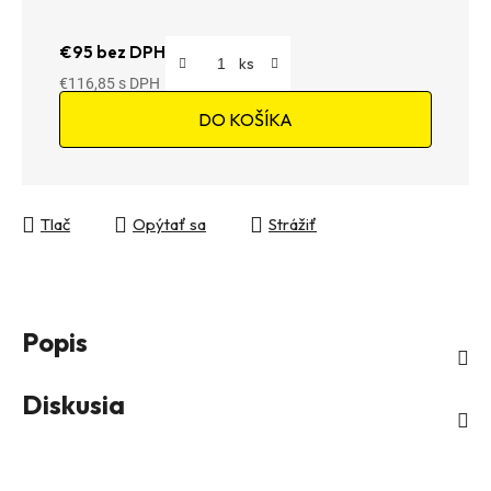
€95 bez DPH
€116,85
Jednotková cena:
DO KOŠÍKA
Tlač
Opýtať sa
Strážiť
Popis
Diskusia