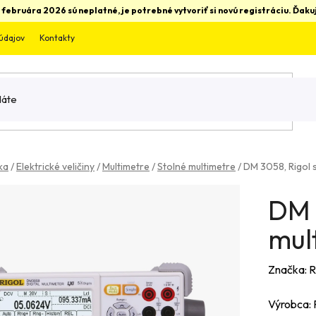
 februára 2026 sú neplatné, je potrebné vytvoriť si novú registráciu. Ďa
údajov
Kontakty
ka
/
Elektrické veličiny
/
Multimetre
/
Stolné multimetre
/
DM 3058, Rigol 
DM 
mul
Značka:
R
Výrobca: R