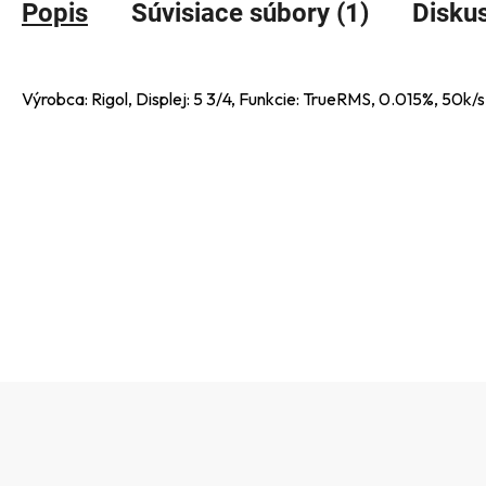
Popis
Súvisiace súbory (1)
Disku
Výrobca: Rigol, Displej: 5 3/4, Funkcie: TrueRMS, 0.015%, 50k
Z