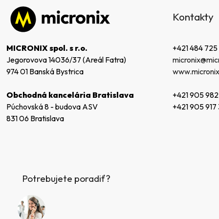
á
Kontakty
p
ä
t
+421 484 725
MICRONIX spol. s r.o.
i
micronix@micr
Jegorovova 14036/37 (Areál Fatra)
e
www.micronix
974 01 Banská Bystrica
+421 905 982
Obchodná kancelária Bratislava
+421 905 917
Púchovská 8 - budova ASV
831 06 Bratislava
Potrebujete poradiť?