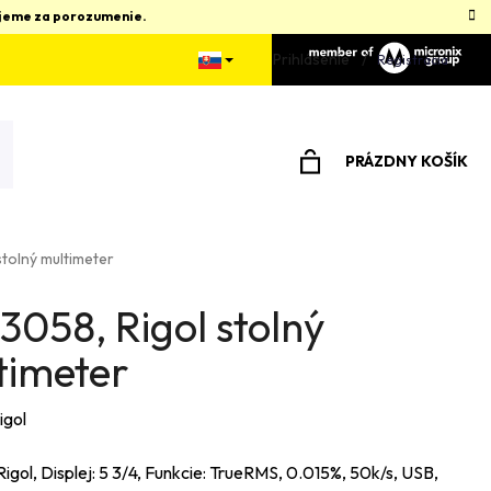
kujeme za porozumenie.
Prihlásenie
Registrácia
PRÁZDNY KOŠÍK
NÁKUPNÝ
KOŠÍK
stolný multimeter
3058, Rigol stolný
timeter
igol
igol, Displej: 5 3/4, Funkcie: TrueRMS, 0.015%, 50k/s, USB,