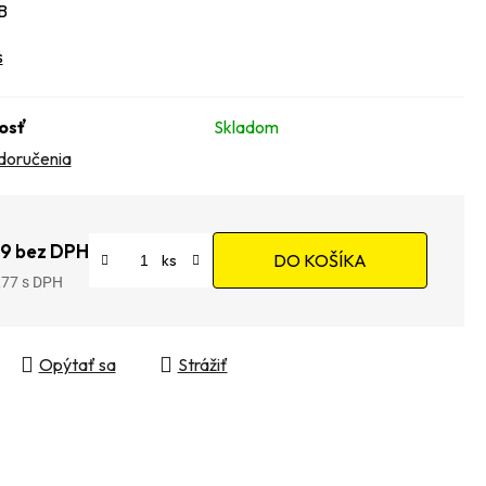
B
s
osť
Skladom
doručenia
9 bez DPH
DO KOŠÍKA
,77
tková cena:
Opýtať sa
Strážiť