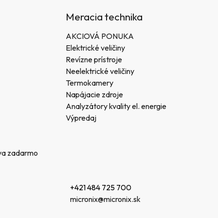
Meracia technika
AKCIOVÁ PONUKA
Elektrické veličiny
Revízne prístroje
Neelektrické veličiny
Termokamery
Napájacie zdroje
Analyzátory kvality el. energie
Výpredaj
va zadarmo
+421 484 725 700
micronix@micronix.sk