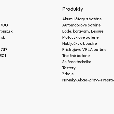
Produkty
Akumulátory a batérie
 700
Automobilové batérie
onix.sk
Lode, karavany, Leisure
.sk
Motocyklové batérie
Nabíjačky a boostre
 737
Prístrojové VRLA batérie
 301
Trakčné batérie
Solárna technika
Testery
Zdroje
Novinky-Akcie-Zľavy-Prepra