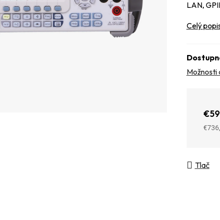
LAN, GPI
Celý popi
Dostupn
Možnosti 
€59
€736
Jedno
Tlač