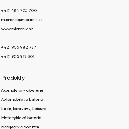
+421 484 725 700
micronix@micronix.sk
www.micronix.sk
+421 905 982 737
+421 905 917 301
Produkty
Akumulátory a batérie
Automobilové batérie
Lode, karavany, Leisure
Motocyklové batérie
Nabíjačky a boostre