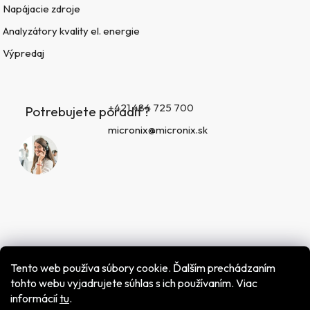
Napájacie zdroje
Analyzátory kvality el. energie
Výpredaj
+421 484 725 700
Potrebujete poradiť?
micronix@micronix.sk
Tento web používa súbory cookie. Ďalším prechádzaním
tohto webu vyjadrujete súhlas s ich používaním. Viac
informácií
tu
.
Vytvoril Shoptet