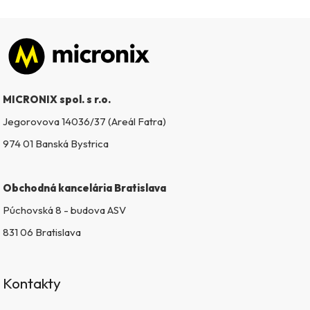
Zápätie
MICRONIX spol. s r.o.
Jegorovova 14036/37 (Areál Fatra)
974 01 Banská Bystrica
Obchodná kancelária Bratislava
Púchovská 8 - budova ASV
831 06 Bratislava
Kontakty