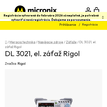
Prejsť
na
obsah
N
Hľadať
Registrácie vytvorené do februára 2026 sú neplatné, je potrebné
vytvoriť si novú registráciu. Ďakujeme za porozumenie.
Prihlásenie
Registrácia
K
Domov
/
Meracia technika
/
Napájacie zdroje
/
Záťaže
/
DL 3021, el.
záťaž Rigol
DL 3021, el. záťaž Rigol
Značka:
Rigol