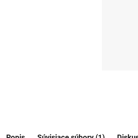
Popis
Súvisiace súbory (1)
Disku