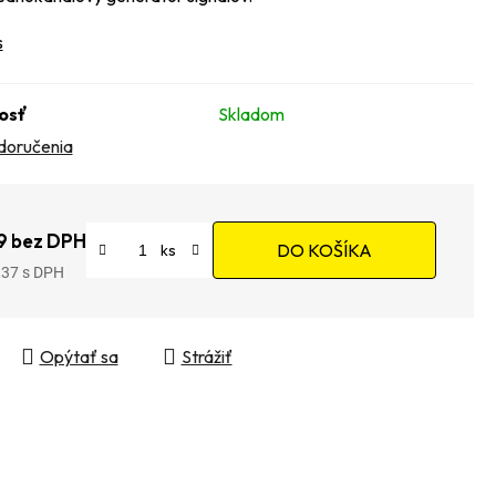
s
osť
Skladom
doručenia
9 bez DPH
DO KOŠÍKA
,37
tková cena:
Opýtať sa
Strážiť