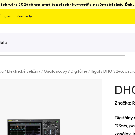
 februára 2026 sú neplatné, je potrebné vytvoriť si novú registráciu. Ďa
údajov
Kontakty
ka
/
Elektrické veličiny
/
Osciloskopy
/
Digitálne
/
Rigol
/
DHO 924S, oscil
DHO
Značka:
R
Digitálny 
GSa/s, pa
kanálov, 