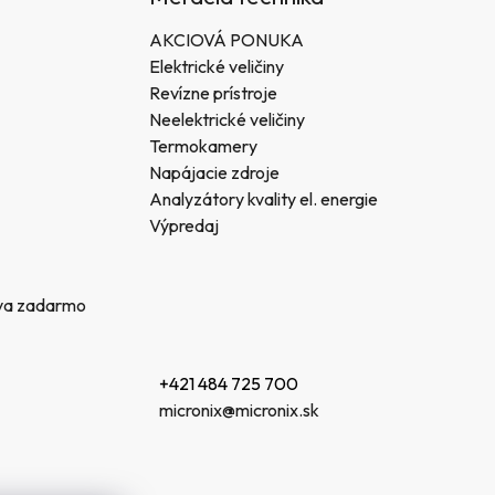
AKCIOVÁ PONUKA
Elektrické veličiny
Revízne prístroje
Neelektrické veličiny
Termokamery
Napájacie zdroje
Analyzátory kvality el. energie
Výpredaj
va zadarmo
+421 484 725 700
micronix@micronix.sk