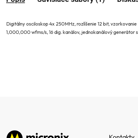
Digitálny osciloskop 4x 250MHz, rozlíšenie 12 bit, vzorkovani
1,000,000 wfms/s, 16 dig. kanálov, jednokanálový generátor s
Z
á
Kontakty