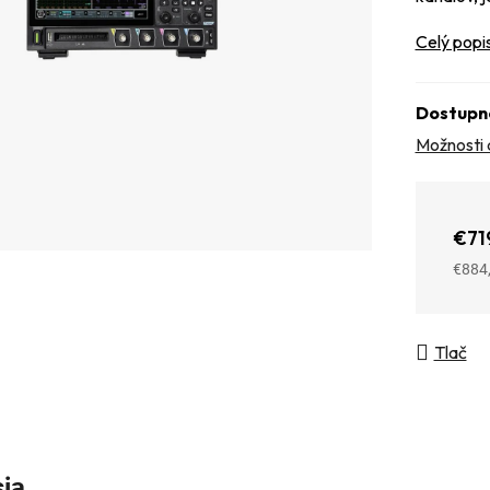
Celý popi
Dostupn
Možnosti 
€71
€884
Jedno
Tlač
sia