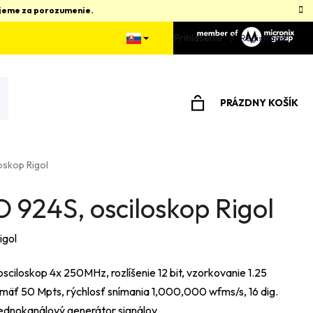
kujeme za porozumenie.
Prihlásenie
Registrácia
PRÁZDNY KOŠÍK
NÁKUPNÝ
KOŠÍK
oskop Rigol
 924S, osciloskop Rigol
igol
osciloskop 4x 250MHz, rozlíšenie 12 bit, vzorkovanie 1.25
mäť 50 Mpts, rýchlosť snímania 1,000,000 wfms/s, 16 dig.
jednokanálový generátor signálov.