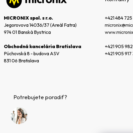
p
ä
t
+421 484 725
MICRONIX spol. s r.o.
i
micronix@micr
Jegorovova 14036/37 (Areál Fatra)
e
www.micronix
974 01 Banská Bystrica
+421 905 982
Obchodná kancelária Bratislava
+421 905 917
Púchovská 8 - budova ASV
831 06 Bratislava
Potrebujete poradiť?