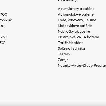
Akumulátory a batérie
 700
Automobilové batérie
onix.sk
Lode, karavany, Leisure
.sk
Motocyklové batérie
Nabíjačky a boostre
 737
Prístrojové VRLA batérie
 301
Trakčné batérie
Solárna technika
Testery
Zdroje
Novinky-Akcie-Zľavy-Prepra