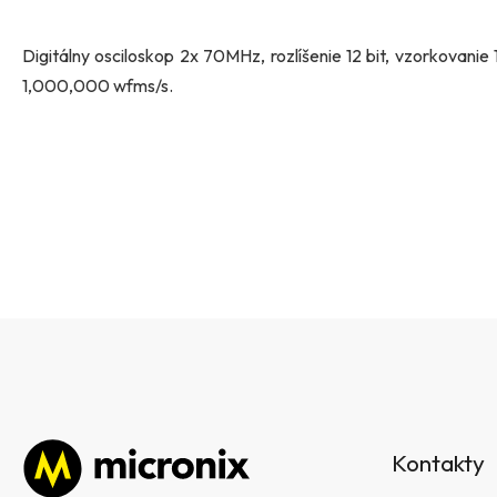
Digitálny osciloskop 2x 70MHz, rozlíšenie 12 bit, vzorkovanie
1,000,000 wfms/s.
Z
á
Kontakty
p
ä