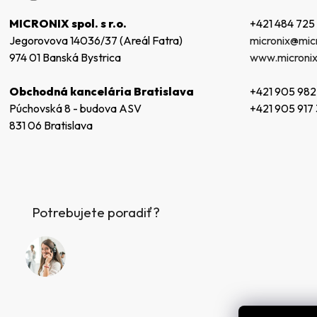
t
+421 484 725
MICRONIX spol. s r.o.
i
micronix@micr
Jegorovova 14036/37 (Areál Fatra)
e
www.micronix
974 01 Banská Bystrica
+421 905 982
Obchodná kancelária Bratislava
+421 905 917
Púchovská 8 - budova ASV
831 06 Bratislava
Potrebujete poradiť?