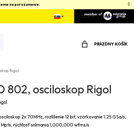
kujeme za porozumenie.
Prihlásenie
Registrácia
PRÁZDNY KOŠÍK
NÁKUPNÝ
KOŠÍK
skop Rigol
 802, osciloskop Rigol
igol
osciloskop 2x 70MHz, rozlíšenie 12 bit, vzorkovanie 1.25 GSa/s,
Mpts, rýchlosť snímania 1,000,000 wfms/s.