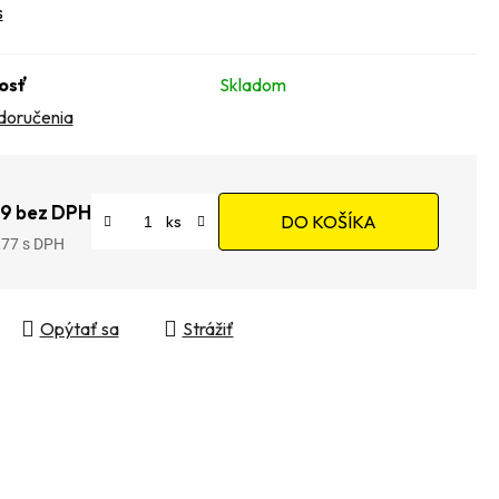
s
osť
Skladom
doručenia
9 bez DPH
DO KOŠÍKA
,77
tková cena:
Opýtať sa
Strážiť