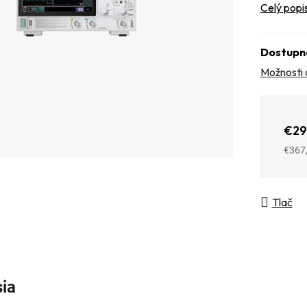
Celý popi
Dostupn
Možnosti 
€29
€367
Jedno
Tlač
sia