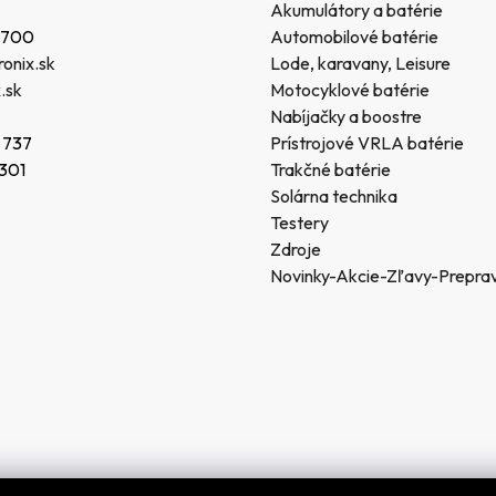
Akumulátory a batérie
 700
Automobilové batérie
onix.sk
Lode, karavany, Leisure
.sk
Motocyklové batérie
Nabíjačky a boostre
 737
Prístrojové VRLA batérie
 301
Trakčné batérie
Solárna technika
Testery
Zdroje
Novinky-Akcie-Zľavy-Prepra