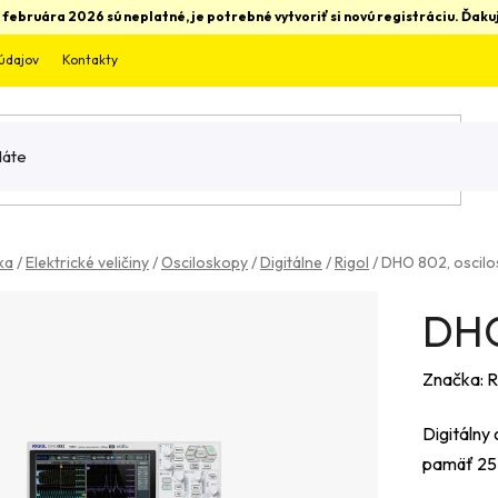
 februára 2026 sú neplatné, je potrebné vytvoriť si novú registráciu. Ďa
údajov
Kontakty
ka
/
Elektrické veličiny
/
Osciloskopy
/
Digitálne
/
Rigol
/
DHO 802, oscilo
DHO
Značka:
R
Digitálny 
pamäť 25 