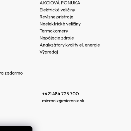
AKCIOVÁ PONUKA
Elektrické veličiny
Revízne prístroje
Neelektrické veličiny
Termokamery
Napájacie zdroje
Analyzátory kvality el. energie
Výpredaj
va zadarmo
+421 484 725 700
micronix@micronix.sk