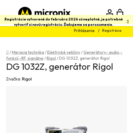
Prejsť
na
obsah
N
Hľadať
Registrácie vytvorené do februára 2026 sú neplatné, je potrebné
vytvoriť si novú registráciu. Ďakujeme za porozumenie.
Prihlásenie
Registrácia
K
Domov
/
Meracia technika
/
Elektrické veličiny
/
Generátory- audio,-
funkcií,-RF, signálne
/
Rigol
/
DG 1032Z, generátor Rigol
DG 1032Z, generátor Rigol
Značka:
Rigol