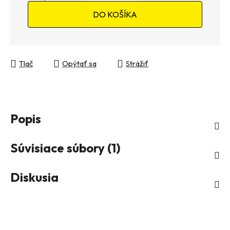
Jednotková cena:
DO KOŠÍKA
Tlač
Opýtať sa
Strážiť
Popis
Súvisiace súbory (1)
Diskusia