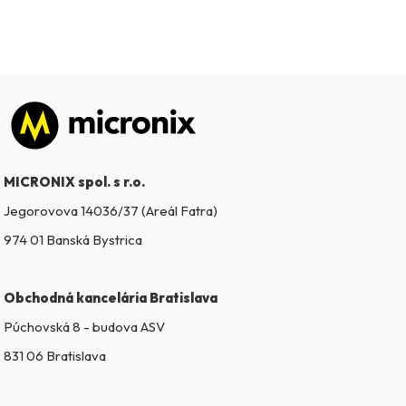
Zápätie
MICRONIX spol. s r.o.
Jegorovova 14036/37 (Areál Fatra)
974 01 Banská Bystrica
Obchodná kancelária Bratislava
Púchovská 8 - budova ASV
831 06 Bratislava