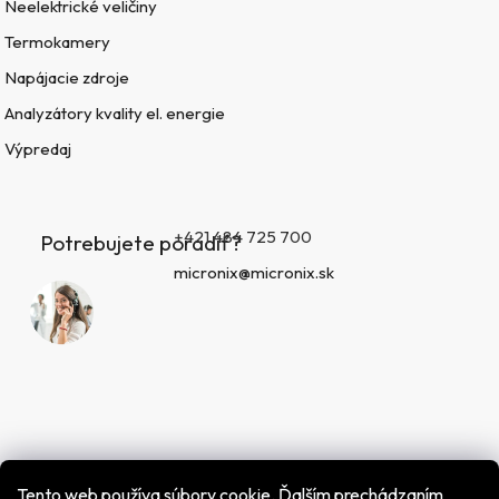
Neelektrické veličiny
Termokamery
Napájacie zdroje
Analyzátory kvality el. energie
Výpredaj
+421 484 725 700
Potrebujete poradiť?
micronix@micronix.sk
Tento web používa súbory cookie. Ďalším prechádzaním