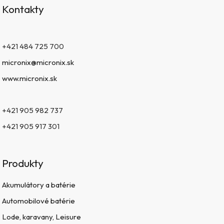
Kontakty
+421 484 725 700
micronix@micronix.sk
www.micronix.sk
+421 905 982 737
+421 905 917 301
Produkty
Akumulátory a batérie
Automobilové batérie
Lode, karavany, Leisure