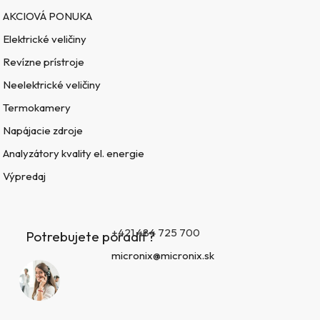
AKCIOVÁ PONUKA
Elektrické veličiny
Revízne prístroje
Neelektrické veličiny
Termokamery
Napájacie zdroje
Analyzátory kvality el. energie
Výpredaj
+421 484 725 700
Potrebujete poradiť?
micronix@micronix.sk