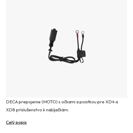
DECA prepojenie (MOTO) s očkami a poistkou pre XD4 a
XD8 príslušenstvo k nabíjačkám.
Celý popis