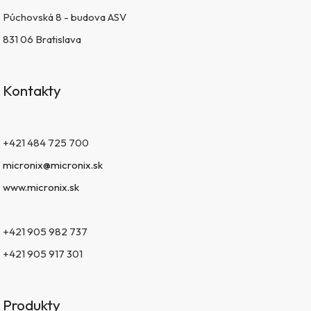
Púchovská 8 - budova ASV
831 06 Bratislava
Kontakty
+421 484 725 700
micronix@micronix.sk
www.micronix.sk
+421 905 982 737
+421 905 917 301
Produkty