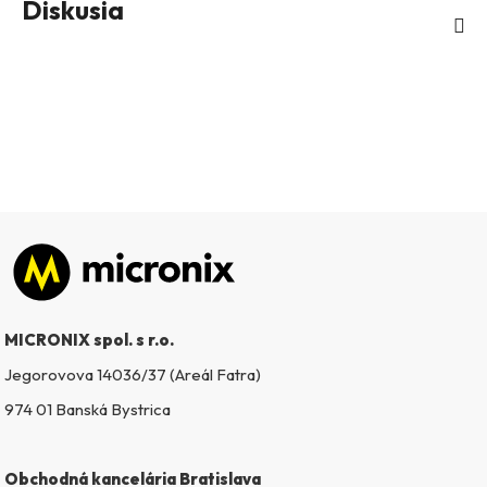
Diskusia
Zápätie
MICRONIX spol. s r.o.
Jegorovova 14036/37 (Areál Fatra)
974 01 Banská Bystrica
Obchodná kancelária Bratislava