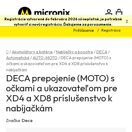
Prejsť
na
obsah
N
Hľadať
Registrácie vytvorené do februára 2026 sú neplatné, je potrebné
vytvoriť si novú registráciu. Ďakujeme za porozumenie.
Prihlásenie
Registrácia
K
Domov
/
Akumulátory a batérie
/
Nabíjačky a boostre
/
DECA
/
Automatické
/
AUTO-MOTO
/
DECA prepojenie (MOTO) s
očkami a ukazovateľom pre XD4 a XD8 príslušenstvo k
nabíjačkám
DECA prepojenie (MOTO) s
očkami a ukazovateľom pre
XD4 a XD8 príslušenstvo k
nabíjačkám
Značka:
Deca