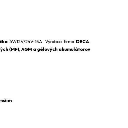
ačka
6V/12V/24V-15A. Výrobca firma
DECA
.
ých (MF), AGM a gélových akumulátorov
režim