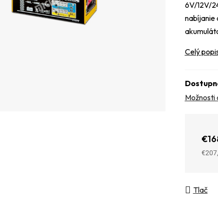
6V/12V/24
nabíjanie
akumuláto
Celý popi
Dostupn
Možnosti 
€16
€207
Jedno
Tlač