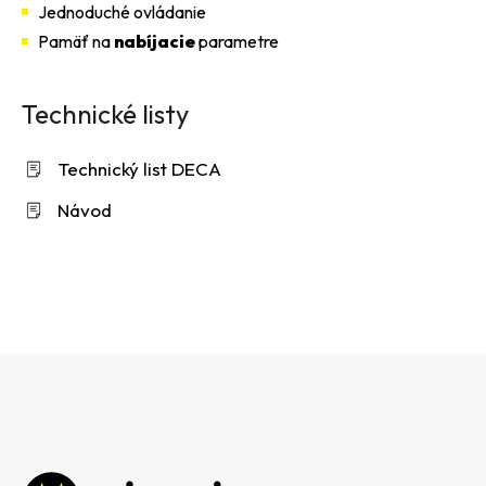
Jednoduché ovládanie
Pamäť na
nabíjacie
parametre
Technické listy
Technický list DECA
Návod
Z
á