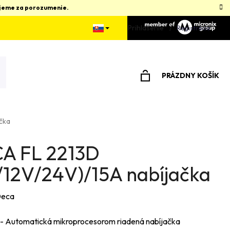
kujeme za porozumenie.
Prihlásenie
Registrácia
PRÁZDNY KOŠÍK
NÁKUPNÝ
KOŠÍK
čka
A FL 2213D
/12V/24V)/15A nabíjačka
eca
- Automatická mikroprocesorom riadená nabíjačka