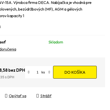
V-15A. Výrobca firma DECA. Nabíjačka je vhodná pre
 olovených, bezúdržbových (MF), AGM a gélových
rov kapacity 1
s
osť
Skladom
doručenia
8,58 bez DPH
DO KOŠÍKA
,35
tková cena:
Opýtať sa
Strážiť