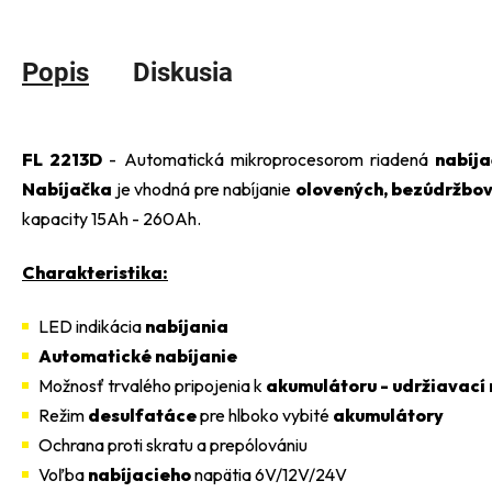
Popis
Diskusia
FL 2213D
- Automatická mikroprocesorom riadená
nabíj
Nabíjačka
je vhodná pre nabíjanie
olovených, bezúdržbov
kapacity 15Ah - 260Ah.
Charakteristika:
LED indikácia
nabíjania
Automatické nabíjanie
Možnosť trvalého pripojenia k
akumulátoru - udržiavací 
Režim
desulfatáce
pre hlboko vybité
akumulátory
Ochrana proti skratu a prepólovániu
Voľba
nabíjacieho
napätia 6V/12V/24V