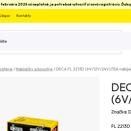
 februára 2026 sú neplatné, je potrebné vytvoriť si novú registráciu. Ďa
údajov
Kontakty
batérie
/
Nabíjačky a boostre
/
DECA FL 2213D (6V/12V/24V)/15A nabíja
DEC
(6V
Značka:
D
FL 2213D 