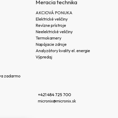
Meracia technika
AKCIOVÁ PONUKA
Elektrické veličiny
Revízne prístroje
Neelektrické veličiny
Termokamery
Napájacie zdroje
Analyzátory kvality el. energie
Výpredaj
va zadarmo
+421 484 725 700
micronix@micronix.sk