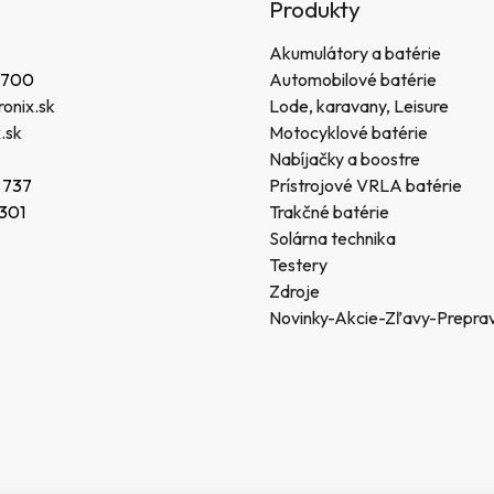
Produkty
Akumulátory a batérie
 700
Automobilové batérie
onix.sk
Lode, karavany, Leisure
.sk
Motocyklové batérie
Nabíjačky a boostre
 737
Prístrojové VRLA batérie
 301
Trakčné batérie
Solárna technika
Testery
Zdroje
Novinky-Akcie-Zľavy-Prepra