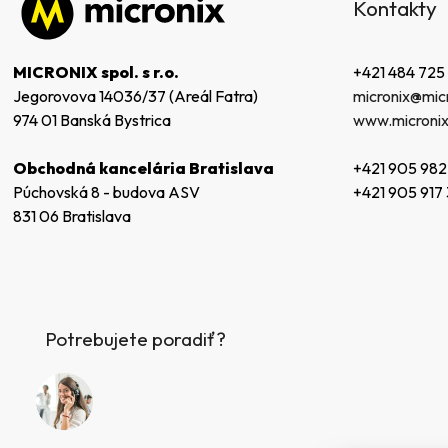
Kontakty
p
ä
t
+421 484 725
MICRONIX spol. s r.o.
i
micronix@micr
Jegorovova 14036/37 (Areál Fatra)
e
www.micronix
974 01 Banská Bystrica
+421 905 982
Obchodná kancelária Bratislava
+421 905 917
Púchovská 8 - budova ASV
831 06 Bratislava
Potrebujete poradiť?