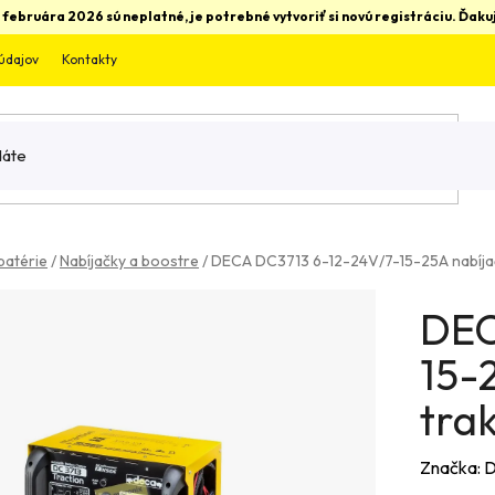
 februára 2026 sú neplatné, je potrebné vytvoriť si novú registráciu. Ďa
údajov
Kontakty
batérie
/
Nabíjačky a boostre
/
DECA DC3713 6-12-24V/7-15-25A nabíjač
DEC
15-
tra
Značka:
D