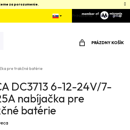
kujeme za porozumenie.
Prihlásenie
Registrácia
PRÁZDNY KOŠÍK
NÁKUPNÝ
KOŠÍK
ka pre trakčné batérie
A DC3713 6-12-24V/7-
25A nabíjačka pre
kčné batérie
eca