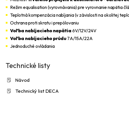
Režim equalisation (vyrovnávania) pre vyrovnanie napätia čl
Teplotná kompenzácia nabíjania (v závislosti na okolitej tepl
Ochrana proti skratu i prepólovaniu
V
oľba nabíjacieho napätia
6V/12V/24V
V
oľba nabíjacieho prúdu
7A/15A/22A
Jednoduché ovládania
Technické listy
Návod
Technický list DECA