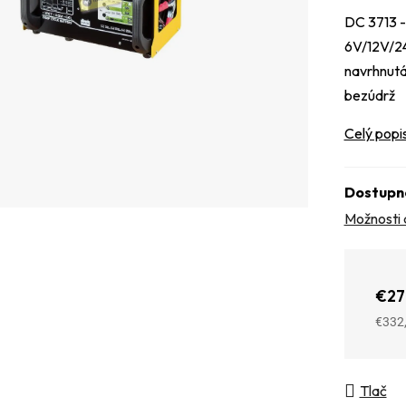
DC 3713 -
6V/12V/24
navrhnutá
bezúdrž
Celý popi
Dostupn
Možnosti 
€27
€332
Jedno
Tlač