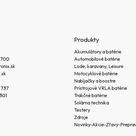
Produkty
Akumulátory a batérie
 700
Automobilové batérie
onix.sk
Lode, karavany, Leisure
.sk
Motocyklové batérie
Nabíjačky a boostre
 737
Prístrojové VRLA batérie
 301
Trakčné batérie
Solárna technika
Testery
Zdroje
Novinky-Akcie-Zľavy-Prepra