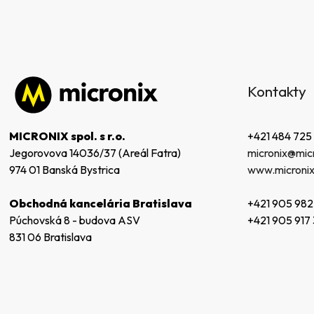
Z
á
Kontakty
p
ä
t
+421 484 725
MICRONIX spol. s r.o.
i
micronix@micr
Jegorovova 14036/37 (Areál Fatra)
e
www.micronix
974 01 Banská Bystrica
+421 905 982
Obchodná kancelária Bratislava
+421 905 917
Púchovská 8 - budova ASV
831 06 Bratislava