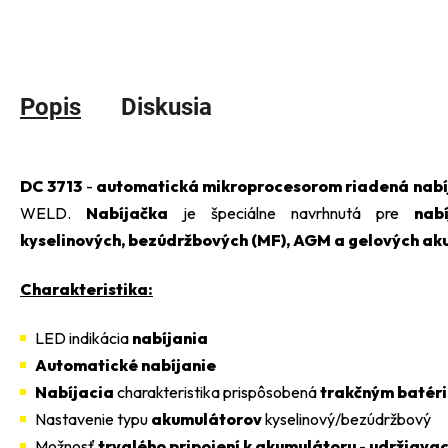
Popis
Diskusia
DC 3713
-
automatická mikroprocesorom riadená nabí
WELD.
Nabíjačka
je špeciálne navrhnutá pre
nabíj
kyselinových, bezúdržbových (MF), AGM a gelových a
Charakteristika:
LED indikácia
nabíjania
A
utomatické nabíjanie
N
abíjacia
charakteristika prispôsobená
trakčným batér
Nastavenie typu
akumulátorov
kyselinový/bezúdržbový
Možnosť
trvalého pripojení k akumulátoru
-
udržiavac