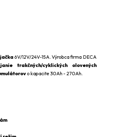
jačka
6V/12V/24V-15A. Výrobca firma DECA
anie trakčných/cyklických olovených
kumulátorov
o kapacite 30Ah - 270Ah.
iám
í režim