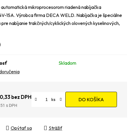
 automatická mikroprocesorom riadená nabíjačka
V-15A. Výrobca firma DECA WELD. Nabíjačka je špeciálne
 pre nabíjanie trakčných/cyklických olovených kyselinových,
s
osť
Skladom
doručenia
0,33 bez DPH
DO KOŠÍKA
,51
tková cena:
Opýtať sa
Strážiť