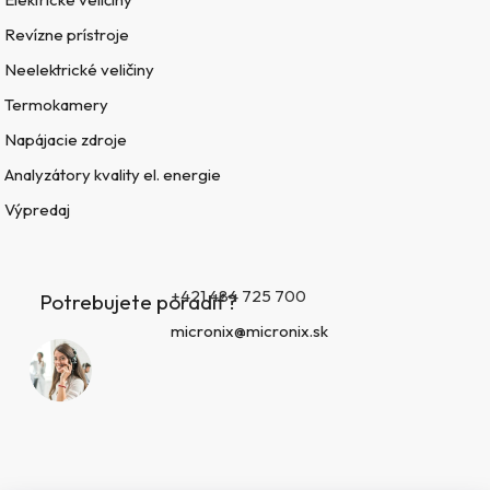
Revízne prístroje
Neelektrické veličiny
Termokamery
Napájacie zdroje
Analyzátory kvality el. energie
Výpredaj
+421 484 725 700
Potrebujete poradiť?
micronix@micronix.sk