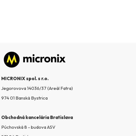
Zápätie
MICRONIX spol. s r.o.
Jegorovova 14036/37 (Areál Fatra)
974 01 Banská Bystrica
Obchodná kancelária Bratislava
Púchovská 8 - budova ASV