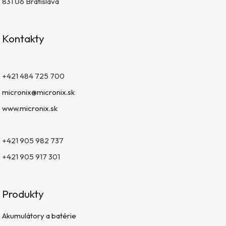
831 06 Bratislava
Kontakty
+421 484 725 700
micronix@micronix.sk
www.micronix.sk
+421 905 982 737
+421 905 917 301
Produkty
Akumulátory a batérie