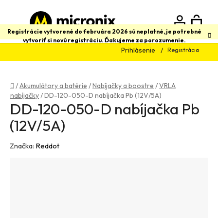
Prejsť
na
obsah
N
Hľadať
Registrácie vytvorené do februára 2026 sú neplatné, je potrebné
vytvoriť si novú registráciu. Ďakujeme za porozumenie.
Prihlásenie
Registrácia
K
Domov
/
Akumulátory a batérie
/
Nabíjačky a boostre
/
VRLA
nabíjačky
/
DD-120-050-D nabíjačka Pb (12V/5A)
DD-120-050-D nabíjačka Pb
(12V/5A)
Značka:
Reddot