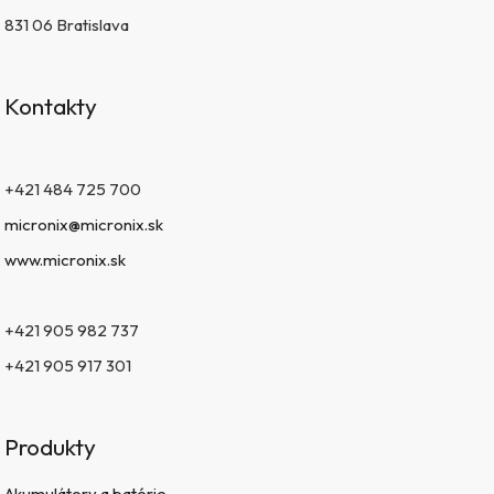
831 06 Bratislava
Kontakty
+421 484 725 700
micronix@micronix.sk
www.micronix.sk
+421 905 982 737
+421 905 917 301
Produkty
Akumulátory a batérie