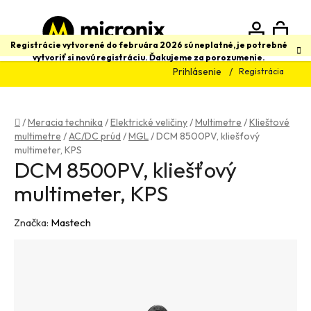
Prejsť
na
obsah
N
Hľadať
Registrácie vytvorené do februára 2026 sú neplatné, je potrebné
vytvoriť si novú registráciu. Ďakujeme za porozumenie.
Prihlásenie
Registrácia
K
Domov
/
Meracia technika
/
Elektrické veličiny
/
Multimetre
/
Klieštové
multimetre
/
AC/DC prúd
/
MGL
/
DCM 8500PV, kliešťový
multimeter, KPS
DCM 8500PV, kliešťový
multimeter, KPS
Značka:
Mastech