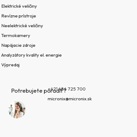
Elektrické veličiny
Revízne prístroje
Neelektrické veličiny
Termokamery
Napájacie zdroje
Analyzátory kvality el. energie
Výpredaj
+421 484 725 700
Potrebujete poradiť?
micronix@micronix.sk