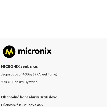
Zápätie
MICRONIX spol. s r.o.
Jegorovova 14036/37 (Areál Fatra)
974 01 Banská Bystrica
Obchodná kancelária Bratislava
Púchovská 8 - budova ASV