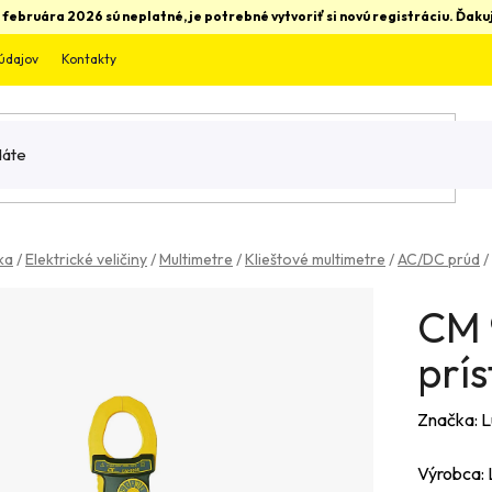
 februára 2026 sú neplatné, je potrebné vytvoriť si novú registráciu. Ďa
údajov
Kontakty
ka
/
Elektrické veličiny
/
Multimetre
/
Klieštové multimetre
/
AC/DC prúd
/
CM 
prís
Značka:
L
Výrobca: 