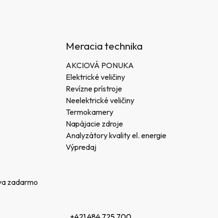
Meracia technika
AKCIOVÁ PONUKA
Elektrické veličiny
Revízne prístroje
Neelektrické veličiny
Termokamery
Napájacie zdroje
Analyzátory kvality el. energie
Výpredaj
va zadarmo
+421 484 725 700