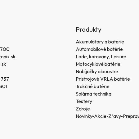
Produkty
Akumulátory a batérie
 700
Automobilové batérie
onix.sk
Lode, karavany, Leisure
.sk
Motocyklové batérie
Nabíjačky a boostre
 737
Prístrojové VRLA batérie
 301
Trakčné batérie
Solárna technika
Testery
Zdroje
Novinky-Akcie-Zľavy-Prepra