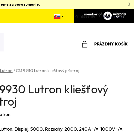
kujeme za porozumenie.
Prihlásenie
Registrácia
PRÁZDNY KOŠÍK
NÁKUPNÝ
KOŠÍK
Lutron
/
CM 9930 Lutron kliešťový prístroj
9930 Lutron kliešťový
troj
utron
Lutron, Displej: 5000, Rozsahy: 2000, 240A~/=, 1000V~/=,