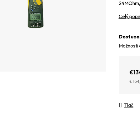
24MOhm, C
Celý popi
Dostupn
Možnosti 
€13
€164
Jedno
Tlač