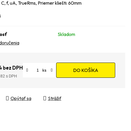
, f, uA, TrueRms, Priemer kliešti: 60mm
s
osť
Skladom
doručenia
4 bez DPH
DO KOŠÍKA
,82
tková cena:
Opýtať sa
Strážiť