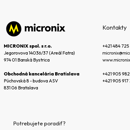
Z
á
Kontakty
p
ä
t
+421 484 725
MICRONIX spol. s r.o.
i
micronix@micr
Jegorovova 14036/37 (Areál Fatra)
e
www.micronix
974 01 Banská Bystrica
+421 905 982
Obchodná kancelária Bratislava
+421 905 917
Púchovská 8 - budova ASV
831 06 Bratislava
Potrebujete poradiť?