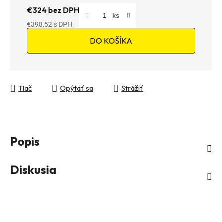
€324 bez DPH
€398,52
Jednotková cena:
DO KOŠÍKA
Tlač
Opýtať sa
Strážiť
Popis
Diskusia