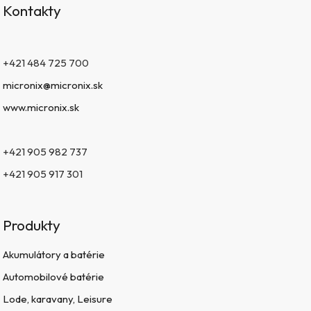
Kontakty
+421 484 725 700
micronix@micronix.sk
www.micronix.sk
+421 905 982 737
+421 905 917 301
Produkty
Akumulátory a batérie
Automobilové batérie
Lode, karavany, Leisure