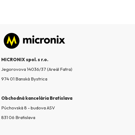
Zápätie
MICRONIX spol. s r.o.
Jegorovova 14036/37 (Areál Fatra)
974 01 Banská Bystrica
Obchodná kancelária Bratislava
Púchovská 8 - budova ASV
831 06 Bratislava