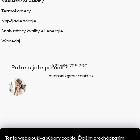
Neelektrické veličiny
Termokamery
Napájacie zdroje
Analyzátory kvality el. energie
Výpredaj
+421 484 725 700
Potrebujete poradiť?
micronix@micronix.sk
Tento web používa súbory cookie. Ďalším prechádzaním