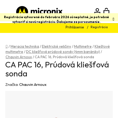
Prejsť
na
obsah
N
Hľadať
Registrácie vytvorené do februára 2026 sú neplatné, je potrebné
vytvoriť si novú registráciu. Ďakujeme za porozumenie.
Prihlásenie
Registrácia
K
Domov
/
Meracia technika
/
Elektrické veličiny
/
Multimetre
/
Klieštové
multimetre
/
DC kliešťové prúdové sondy (4mm banániky)
/
Chauvin Arnoux
/
CA PAC 16, Prúdová kliešťová sonda
CA PAC 16, Prúdová kliešťová
sonda
Značka:
Chauvin Arnoux