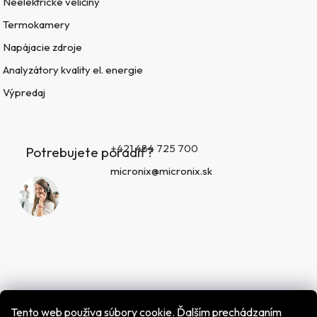
Neelektrické veličiny
Termokamery
Napájacie zdroje
Analyzátory kvality el. energie
Výpredaj
+421 484 725 700
Potrebujete poradiť?
micronix@micronix.sk
Tento web používa súbory cookie. Ďalším prechádzaním