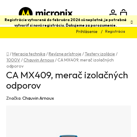
Prejsť
na
obsah
N
Hľadať
Registrácie vytvorené do februára 2026 sú neplatné, je potrebné
vytvoriť si novú registráciu. Ďakujeme za porozumenie.
Prihlásenie
Registrácia
K
Domov
/
Meracia technika
/
Revízne prístroje
/
Testery izolácie
/
1000V
/
Chauvin Arnoux
/
CA MX409, merač izolačných
odporov
CA MX409, merač izolačných
odporov
Značka:
Chauvin Arnoux