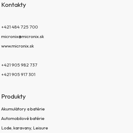
Kontakty
+421 484 725 700
micronix@micronix.sk
www.micronix.sk
+421 905 982 737
+421 905 917 301
Produkty
Akumulátory a batérie
Automobilové batérie
Lode, karavany, Leisure