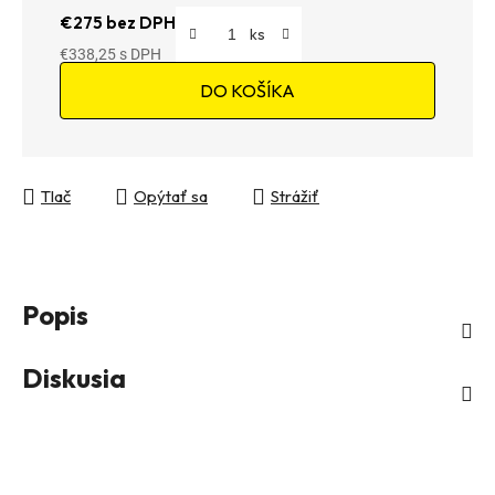
€275 bez DPH
€338,25
Jednotková cena:
DO KOŠÍKA
Tlač
Opýtať sa
Strážiť
Popis
Diskusia