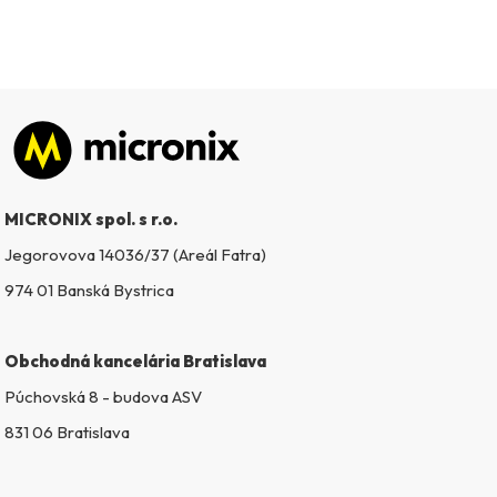
Zápätie
MICRONIX spol. s r.o.
Jegorovova 14036/37 (Areál Fatra)
974 01 Banská Bystrica
Obchodná kancelária Bratislava
Púchovská 8 - budova ASV
831 06 Bratislava