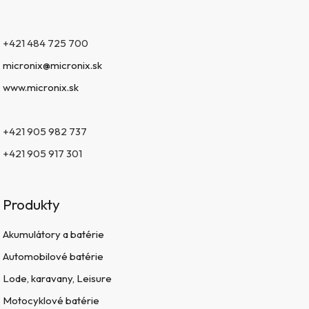
+421 484 725 700
micronix@micronix.sk
www.micronix.sk
+421 905 982 737
+421 905 917 301
Produkty
Akumulátory a batérie
Automobilové batérie
Lode, karavany, Leisure
Motocyklové batérie