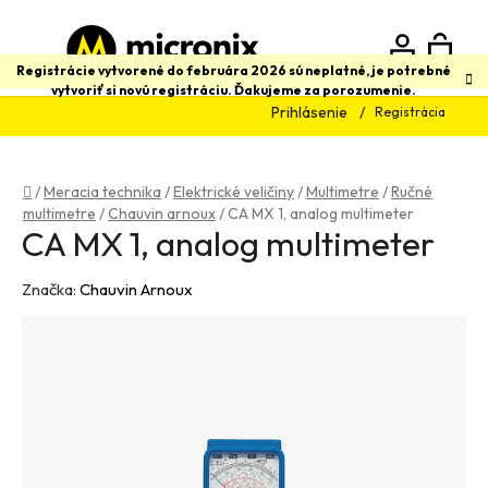
Prejsť
na
obsah
N
Hľadať
Registrácie vytvorené do februára 2026 sú neplatné, je potrebné
vytvoriť si novú registráciu. Ďakujeme za porozumenie.
Prihlásenie
Registrácia
K
Domov
/
Meracia technika
/
Elektrické veličiny
/
Multimetre
/
Ručné
multimetre
/
Chauvin arnoux
/
CA MX 1, analog multimeter
CA MX 1, analog multimeter
Značka:
Chauvin Arnoux