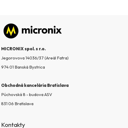
Zápätie
MICRONIX spol. s r.o.
Jegorovova 14036/37 (Areál Fatra)
974 01 Banská Bystrica
Obchodná kancelária Bratislava
Púchovská 8 - budova ASV
831 06 Bratislava
Kontakty