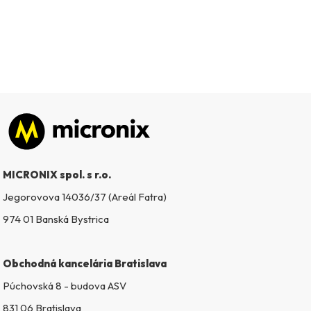
Zápätie
MICRONIX spol. s r.o.
Jegorovova 14036/37 (Areál Fatra)
974 01 Banská Bystrica
Obchodná kancelária Bratislava
Púchovská 8 - budova ASV
831 06 Bratislava