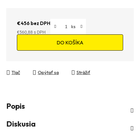
€456 bez DPH
€560,88
Jednotková cena:
DO KOŠÍKA
Tlač
Opýtať sa
Strážiť
Popis
Diskusia