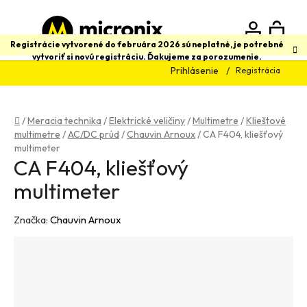
Prejsť
na
obsah
N
Hľadať
Registrácie vytvorené do februára 2026 sú neplatné, je potrebné
vytvoriť si novú registráciu. Ďakujeme za porozumenie.
Prihlásenie
Registrácia
K
Domov
/
Meracia technika
/
Elektrické veličiny
/
Multimetre
/
Klieštové
multimetre
/
AC/DC prúd
/
Chauvin Arnoux
/
CA F404, kliešťový
multimeter
CA F404, kliešťový
multimeter
Značka:
Chauvin Arnoux