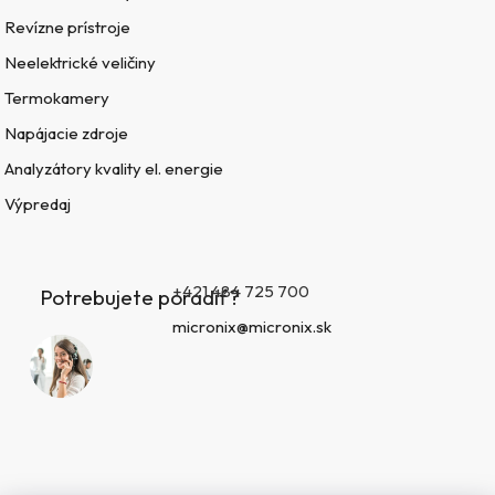
Revízne prístroje
Neelektrické veličiny
Termokamery
Napájacie zdroje
Analyzátory kvality el. energie
Výpredaj
+421 484 725 700
Potrebujete poradiť?
micronix@micronix.sk