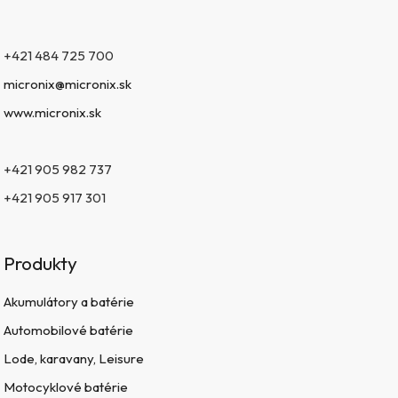
+421 484 725 700
micronix@micronix.sk
www.micronix.sk
+421 905 982 737
+421 905 917 301
Produkty
Akumulátory a batérie
Automobilové batérie
Lode, karavany, Leisure
Motocyklové batérie