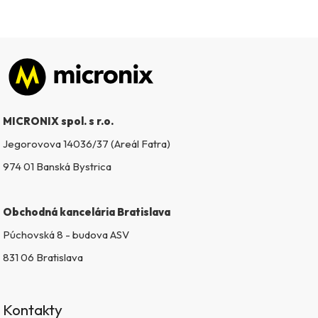
Zápätie
MICRONIX spol. s r.o.
Jegorovova 14036/37 (Areál Fatra)
974 01 Banská Bystrica
Obchodná kancelária Bratislava
Púchovská 8 - budova ASV
831 06 Bratislava
Kontakty