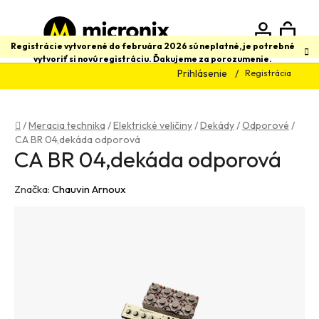
Prejsť
na
obsah
N
Hľadať
Registrácie vytvorené do februára 2026 sú neplatné, je potrebné
vytvoriť si novú registráciu. Ďakujeme za porozumenie.
Prihlásenie
Registrácia
K
Domov
/
Meracia technika
/
Elektrické veličiny
/
Dekády
/
Odporové
/
CA BR 04,dekáda odporová
CA BR 04,dekáda odporová
Značka:
Chauvin Arnoux