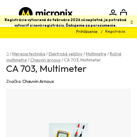
Prejsť
na
obsah
N
Hľadať
Registrácie vytvorené do februára 2026 sú neplatné, je potrebné
vytvoriť si novú registráciu. Ďakujeme za porozumenie.
Prihlásenie
Registrácia
K
Domov
/
Meracia technika
/
Elektrické veličiny
/
Multimetre
/
Ručné
multimetre
/
Chauvin arnoux
/
CA 703, Multimeter
CA 703, Multimeter
Značka:
Chauvin Arnoux