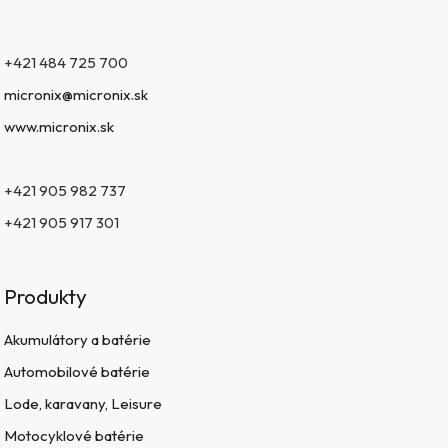
+421 484 725 700
micronix@micronix.sk
www.micronix.sk
+421 905 982 737
+421 905 917 301
Produkty
Akumulátory a batérie
Automobilové batérie
Lode, karavany, Leisure
Motocyklové batérie