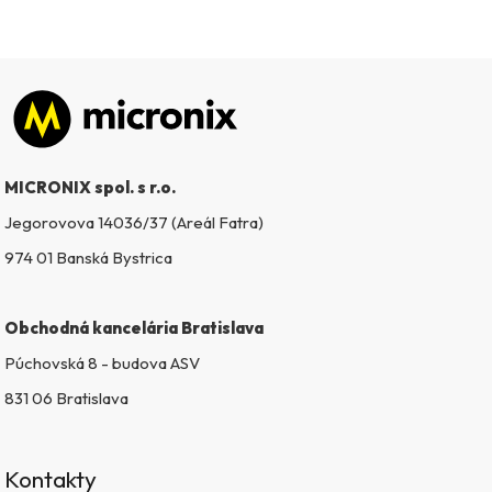
Zápätie
MICRONIX spol. s r.o.
Jegorovova 14036/37 (Areál Fatra)
974 01 Banská Bystrica
Obchodná kancelária Bratislava
Púchovská 8 - budova ASV
831 06 Bratislava
Kontakty