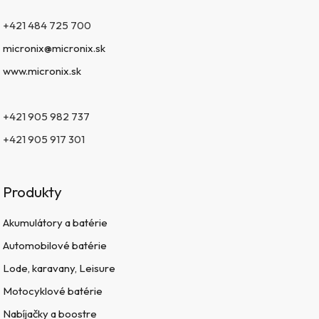
+421 484 725 700
micronix@micronix.sk
www.micronix.sk
+421 905 982 737
+421 905 917 301
Produkty
Akumulátory a batérie
Automobilové batérie
Lode, karavany, Leisure
Motocyklové batérie
Nabíjačky a boostre