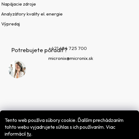
Napájacie zdroje
Analyzátory kvality el. energie
Výpredaj
+421 484 725 700
Potrebujete poradiť?
micronix@micronix.sk
Tento web používa súbory cookie. Ďalším prechádzaním
tohto webu vyjadrujete súhlas s ich používaním. Viac
informácií
tu
.
Vytvoril Shoptet