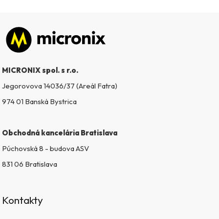
Zápätie
MICRONIX spol. s r.o.
Jegorovova 14036/37 (Areál Fatra)
974 01 Banská Bystrica
Obchodná kancelária Bratislava
Púchovská 8 - budova ASV
831 06 Bratislava
Kontakty