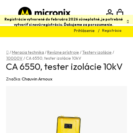
Prejsť
na
obsah
N
Hľadať
Registrácie vytvorené do februára 2026 sú neplatné, je potrebné
vytvoriť si novú registráciu. Ďakujeme za porozumenie.
Prihlásenie
Registrácia
K
Domov
/
Meracia technika
/
Revízne prístroje
/
Testery izolácie
/
10000V
/
CA 6550, tester izolácie 10kV
CA 6550, tester izolácie 10kV
Značka:
Chauvin Arnoux