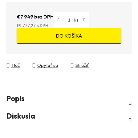
€7 949 bez DPH
€9 777,27
Jednotková cena:
DO KOŠÍKA
Tlač
Opýtať sa
Strážiť
Popis
Diskusia