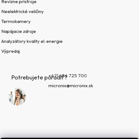
Revízne prístroje
Neelektrické veličiny
Termokamery
Napájacie zdroje
Analyzátory kvality el. energie
Výpredaj
+421 484 725 700
Potrebujete poradiť?
micronix@micronix.sk