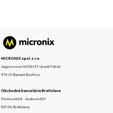
Zápätie
MICRONIX spol. s r.o.
Jegorovova 14036/37 (Areál Fatra)
974 01 Banská Bystrica
Obchodná kancelária Bratislava
Púchovská 8 - budova ASV
831 06 Bratislava