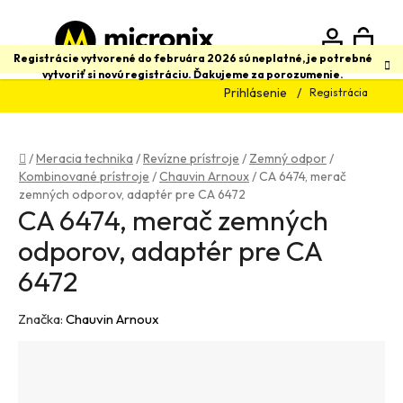
Prejsť
na
obsah
N
Hľadať
Registrácie vytvorené do februára 2026 sú neplatné, je potrebné
vytvoriť si novú registráciu. Ďakujeme za porozumenie.
Prihlásenie
Registrácia
K
Domov
/
Meracia technika
/
Revízne prístroje
/
Zemný odpor
/
Kombinované prístroje
/
Chauvin Arnoux
/
CA 6474, merač
zemných odporov, adaptér pre CA 6472
CA 6474, merač zemných
odporov, adaptér pre CA
6472
Značka:
Chauvin Arnoux