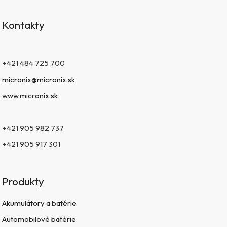
Kontakty
+421 484 725 700
micronix@micronix.sk
www.micronix.sk
+421 905 982 737
+421 905 917 301
Produkty
Akumulátory a batérie
Automobilové batérie