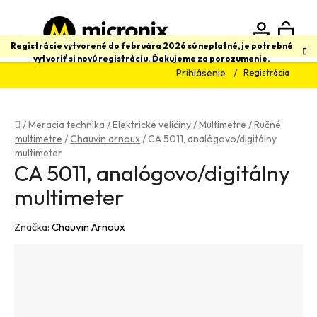
Prejsť
na
obsah
N
Hľadať
Registrácie vytvorené do februára 2026 sú neplatné, je potrebné
vytvoriť si novú registráciu. Ďakujeme za porozumenie.
Prihlásenie
Registrácia
K
Domov
/
Meracia technika
/
Elektrické veličiny
/
Multimetre
/
Ručné
multimetre
/
Chauvin arnoux
/
CA 5011, analógovo/digitálny
multimeter
CA 5011, analógovo/digitálny
multimeter
Značka:
Chauvin Arnoux