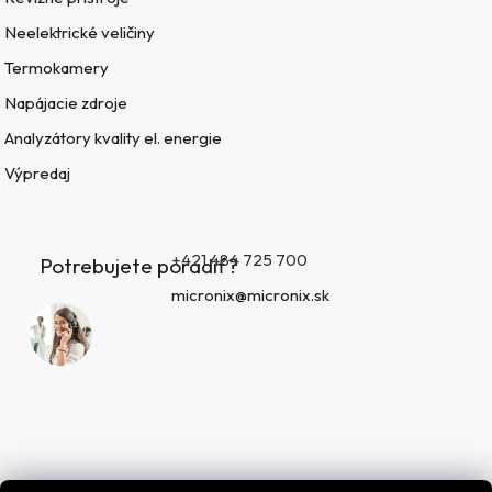
Neelektrické veličiny
Termokamery
Napájacie zdroje
Analyzátory kvality el. energie
Výpredaj
+421 484 725 700
Potrebujete poradiť?
micronix@micronix.sk