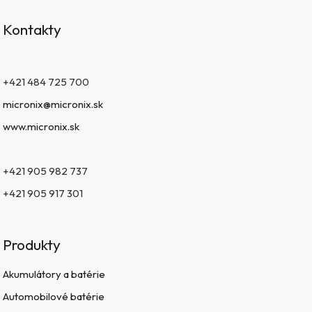
Kontakty
+421 484 725 700
micronix@micronix.sk
www.micronix.sk
+421 905 982 737
+421 905 917 301
Produkty
Akumulátory a batérie
Automobilové batérie