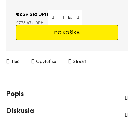
€629 bez DPH
€773,67
Jednotková cena:
DO KOŠÍKA
Tlač
Opýtať sa
Strážiť
Popis
Diskusia