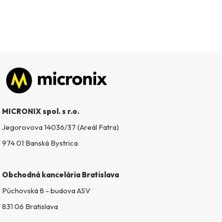
Zápätie
MICRONIX spol. s r.o.
Jegorovova 14036/37 (Areál Fatra)
974 01 Banská Bystrica
Obchodná kancelária Bratislava
Púchovská 8 - budova ASV
831 06 Bratislava