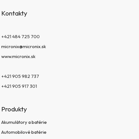
Kontakty
+421 484 725 700
micronix@micronix.sk
www.micronix.sk
+421 905 982 737
+421 905 917 301
Produkty
Akumulátory a batérie
Automobilové batérie