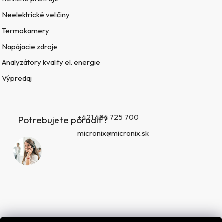
Neelektrické veličiny
Termokamery
Napájacie zdroje
Analyzátory kvality el. energie
Výpredaj
+421 484 725 700
Potrebujete poradiť?
micronix@micronix.sk