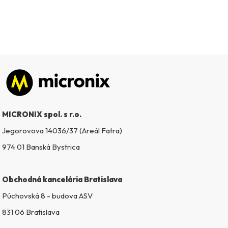
Zápätie
MICRONIX spol. s r.o.
Jegorovova 14036/37 (Areál Fatra)
974 01 Banská Bystrica
Obchodná kancelária Bratislava
Púchovská 8 - budova ASV
831 06 Bratislava