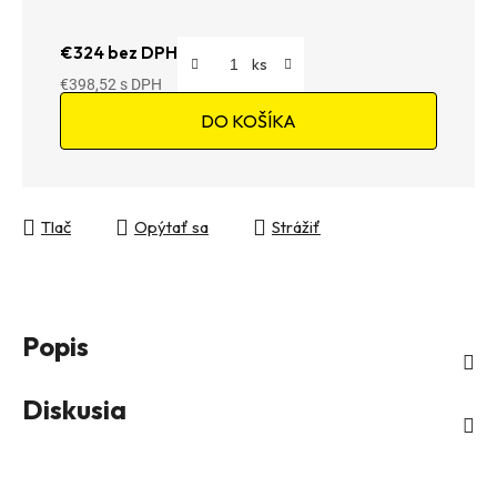
€324 bez DPH
€398,52
Jednotková cena:
DO KOŠÍKA
Tlač
Opýtať sa
Strážiť
Popis
Diskusia