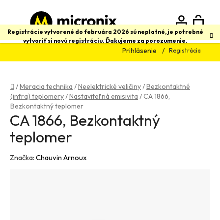
Prejsť
na
obsah
N
Hľadať
Registrácie vytvorené do februára 2026 sú neplatné, je potrebné
vytvoriť si novú registráciu. Ďakujeme za porozumenie.
Prihlásenie
Registrácia
K
Domov
/
Meracia technika
/
Neelektrické veličiny
/
Bezkontaktné
(infra) teplomery
/
Nastaviteľná emisivita
/
CA 1866,
Bezkontaktný teplomer
CA 1866, Bezkontaktný
teplomer
Značka:
Chauvin Arnoux